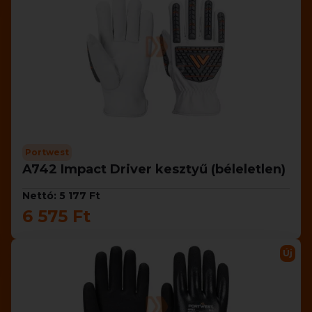
Portwest
A742 Impact Driver kesztyű (béleletlen)
Nettó: 5 177 Ft
6 575 Ft
Új