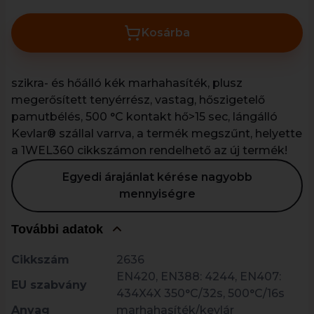
Kosárba
szikra- és hőálló kék marhahasíték, plusz
megerősített tenyérrész, vastag, hőszigetelő
pamutbélés, 500 °C kontakt hő>15 sec, lángálló
Kevlar® szállal varrva, a termék megszűnt, helyette
a 1WEL360 cikkszámon rendelhető az új termék!
Egyedi árajánlat kérése nagyobb
mennyiségre
További adatok
Cikkszám
2636
EN420, EN388: 4244, EN407:
EU szabvány
434X4X 350°C/32s, 500°C/16s
Anyag
marhahasíték/kevlár