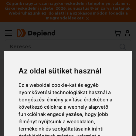
Cégünk nagytarcsai nagykereskedelmi telephelye, valamint
kiskereskedelmi üzletei 2026. augusztus 8-án zárva tartanak.
Webáruházunk ez idő alatt is a szokásos módon fogadja a
megrendeléseket.
Vissza
Az oldal sütiket használ
Részletes nézet
Egyszerű nézet
Ez a weboldal cookie-kat és egyéb
nyomkövetési technológiákat használ a
2636 Szikra és hőálló Kevlar
böngészési élmény javítása érdekében a
szálas kesztyű
következő célokra:
a webhely alapvető
funkcióinak engedélyezése
,
hogy jobb
élményt nyújtsunk a weboldalon
,
termékeink és szolgáltatásaink iránti