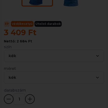
EP
védőkesztyű
Utolsó darabok
3 409 Ft
Nettó: 2 684 Ft
szín
kék
méret
kék
darabszám