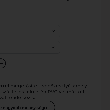
terrel megerősített védőkesztyű, amely
sszú, teljes felületén PVC-vel mártott
al rendelkezik.
ése nagyobb mennyiségre