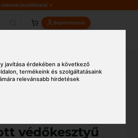
másnapi kiszállítással
Bejelentkezés
Viszonteladóknak
Üzleteink
Blog
G 3520 PVC mártott védőkesztyű
y javítása érdekében a következő
ldalon
,
termékeink és szolgáltatásaink
ámára relevánsabb hirdetések
Egyszerű nézet
UROSTRONG 3520
tt védőkesztyű