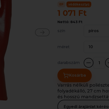
EP
védőkesztyű
1 071 Ft
Nettó: 843 Ft
szín
piros
méret
10
darabszám
Kosárba
Varrás nélküli poliész
folyadékálló, 27 cm ho
és hosszú mandzsettáv
Egyedi árajánlat kér