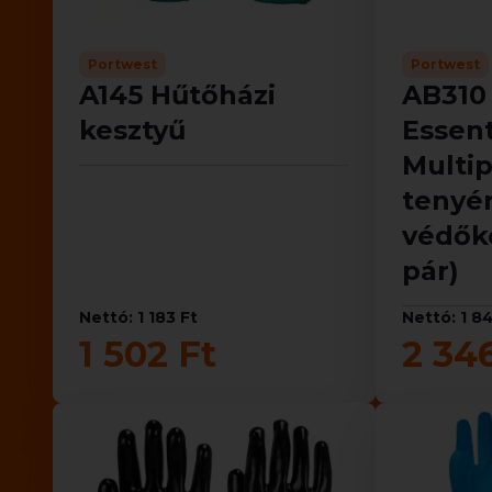
Portwest
Portwest
A145 Hűtőházi
AB310 
kesztyű
Essent
Multip
tenyé
védőke
pár)
Nettó: 1 183 Ft
Nettó: 1 8
1 502 Ft
2 34