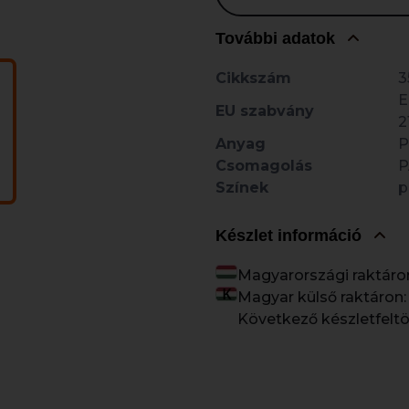
További adatok
Cikkszám
3
E
EU szabvány
2
Anyag
P
Csomagolás
P
Színek
p
Készlet információ
Magyarországi raktáro
Magyar külső raktáron:
Következő készletfeltö