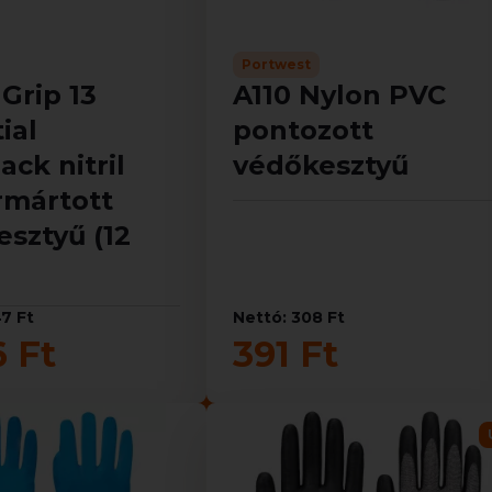
Portwest
Grip 13
A110 Nylon PVC
ial
pontozott
ack nitril
védőkesztyű
rmártott
sztyű (12
47 Ft
Nettó: 308 Ft
6 Ft
391 Ft