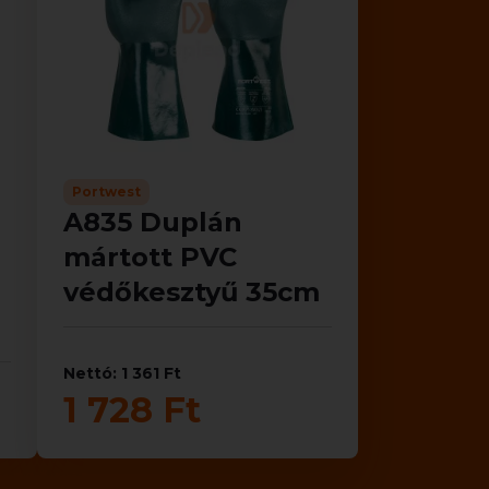
Portwest
A835 Duplán
mártott PVC
védőkesztyű 35cm
Nettó: 1 361 Ft
1 728 Ft