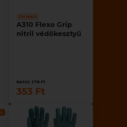
Portwest
A310 Flexo Grip
nitril védőkesztyű
Nettó: 278 Ft
353 Ft
Új