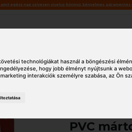
mit egész nap szívesen viselsz: könnyű, kényelmes, páramentes – 
Akciók
Utolsó darabok
 latex kesztyű, nitril kesztyű
Védőkesztyű
351920 EUROSTRON
övetési technológiákat használ a böngészési élmén
 engedélyezése
,
hogy jobb élményt nyújtsunk a webo
 marketing interakciók személyre szabása
,
az Ön sz
Részletes nézet
ltoztatása
351920 E
PVC márto