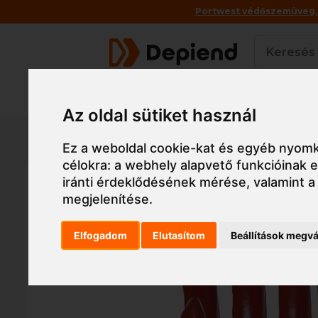
Portwest védőszemüveg, a
Termékek
Az oldal sütiket használ
Főoldal
Munkaruha
Munkavédelmi kesztyű,
Ez a weboldal cookie-kat és egyéb nyomk
célokra:
a webhely alapvető funkcióinak
iránti érdeklődésének mérése, valamint a
megjelenítése
.
Elfogadom
Elutasítom
Beállítások megvá