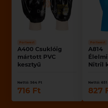
Portwest
Portwest
A400 Csuklóig
A814
mártott PVC
Élelmi
kesztyű
Nitril
Nettó: 564 Ft
Nettó: 651
716 Ft
827 