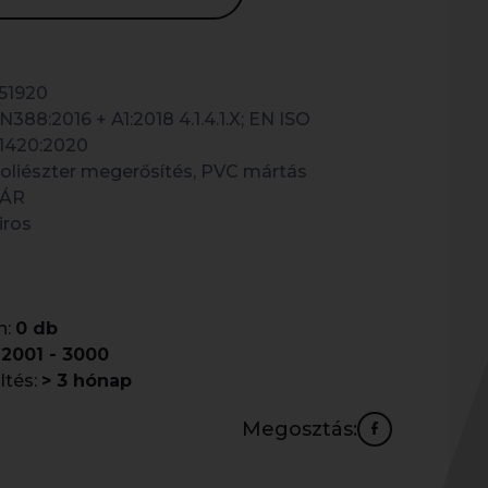
51920
N388:2016 + A1:2018 4.1.4.1.X; EN ISO
1420:2020
oliészter megerősítés, PVC mártás
ÁR
iros
n:
0 db
2001 - 3000
ltés:
> 3 hónap
Megosztás: