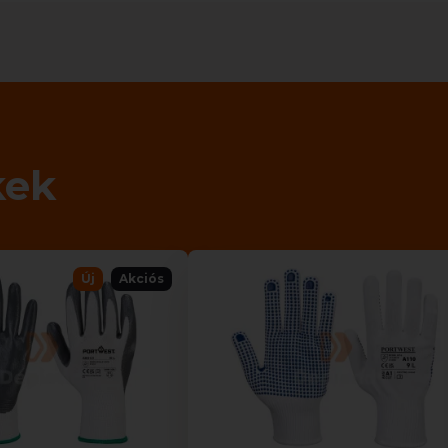
kek
Új
Akciós