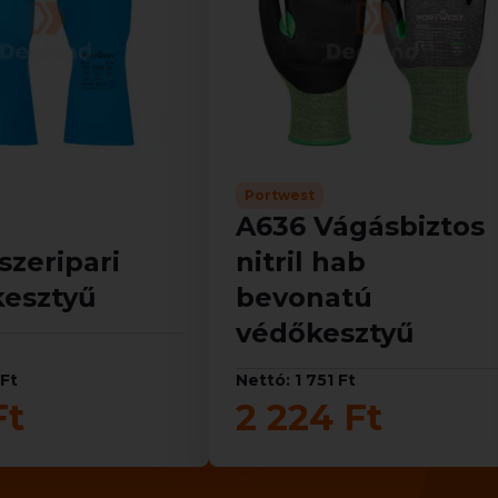
Portwest
A636 Vágásbiztos
szeripari
nitril hab
 kesztyű
bevonatú
védőkesztyű
 Ft
Nettó: 1 751 Ft
Ft
2 224 Ft