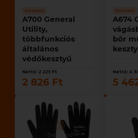
Portwest
Portwest
A700 General
A674 
Utility,
vágásb
többfunkciós
bőr m
általános
keszt
védőkesztyű
Nettó: 2 225 Ft
Nettó: 4 3
2 826 Ft
5 46