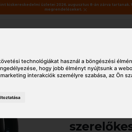
nt kiskereskedelmi üzletei 2026. augusztus 8-án zárva tartanak. 
megrendeléseket.
Akciók
Utolsó darabok
 latex kesztyű, nitril kesztyű
Védőkesztyű
627780 Poliamid sze
övetési technológiákat használ a böngészési élmén
 engedélyezése
,
hogy jobb élményt nyújtsunk a webo
 marketing interakciók személyre szabása
,
az Ön sz
Részletes nézet
ltoztatása
627780 Po
szerelőke