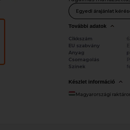
Egyedi árajánlat kér
További adatok
Cikkszám
6
EU szabvány
E
Anyag
p
Csomagolás
P
Színek
f
Készlet információ
Magyarországi raktáro