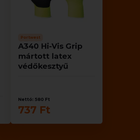
Portwest
A340 Hi-Vis Grip
mártott latex
védőkesztyű
Nettó: 580 Ft
737 Ft