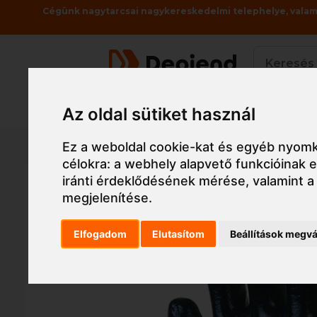
Cégünk nagytarcsai nagykereskedelmi telephelye, valami
Termékek
Az oldal sütiket használ
Főoldal
Munkaruha
Munkavédelmi kesztyű,
Ez a weboldal cookie-kat és egyéb nyomk
célokra:
a webhely alapvető funkcióinak
iránti érdeklődésének mérése, valamint a
megjelenítése
.
Elfogadom
Elutasítom
Beállítások megvá