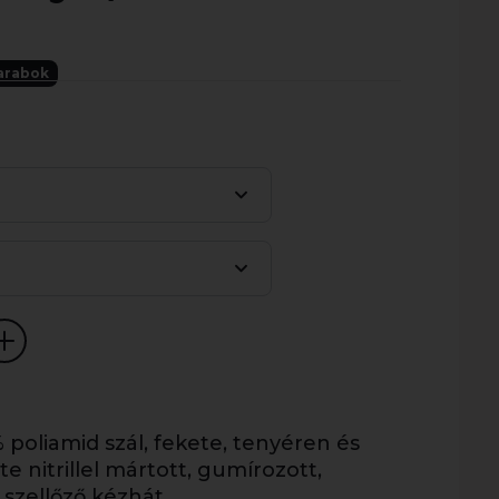
arabok
 poliamid szál, fekete, tenyéren és
e nitrillel mártott, gumírozott,
szellőző kézhát.