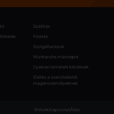
tó
Szállítás
ltételek
Fizetés
Szolgáltatások
Munkaruha másnapra
Gyakran ismételt kérdések
Elállás a szerződéstől
magánszemélyeknek
Rólunk
Kapcsolat
Állás