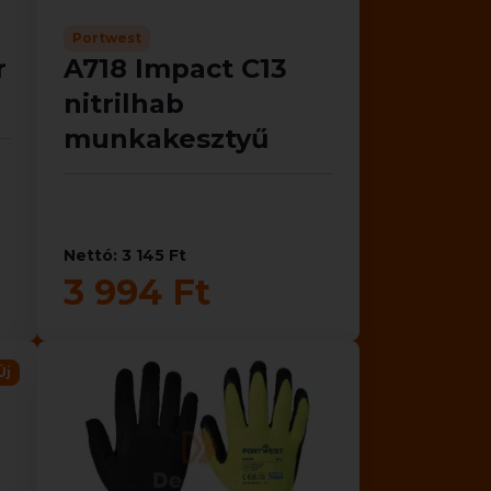
Portwest
r
A718 Impact C13
nitrilhab
munkakesztyű
Nettó: 3 145 Ft
3 994 Ft
Új