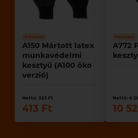
Portwest
Portwest
A150 Mártott latex
A772 P
munkavédelmi
keszt
kesztyű (A100 öko
verzió)
Nettó: 325 Ft
Nettó: 8 2
413 Ft
10 52