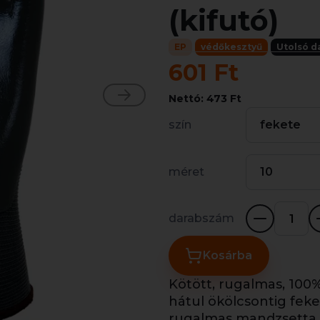
(kifutó)
EP
védőkesztyű
Utolsó d
601 Ft
Nettó: 473 Ft
szín
fekete
méret
10
darabszám
Kosárba
Kötött, rugalmas, 100%
hátul ökölcsontig feket
rugalmas mandzsetta, 