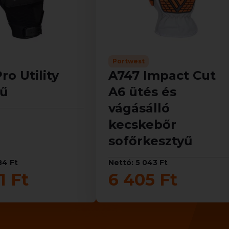
Portwest
ro Utility
A747 Impact Cut
yű
A6 ütés és
vágásálló
kecskebőr
sofőrkesztyű
84 Ft
Nettó: 5 043 Ft
1 Ft
6 405 Ft