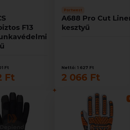
Portwest
CS
A688 Pro Cut Line
iztos F13
kesztyű
unkavédelmi
yű
01 Ft
Nettó: 1 627 Ft
2 Ft
2 066 Ft