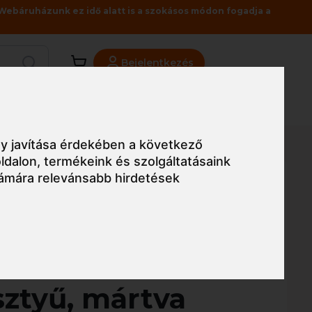
Webáruházunk ez idő alatt is a szokásos módon fogadja a
Bejelentkezés
Viszonteladóknak
Üzleteink
Blog
relőkesztyű, mártva (kifutó)
y javítása érdekében a következő
ldalon
,
termékeink és szolgáltatásaink
ámára relevánsabb hirdetések
Egyszerű nézet
liamid
sztyű, mártva