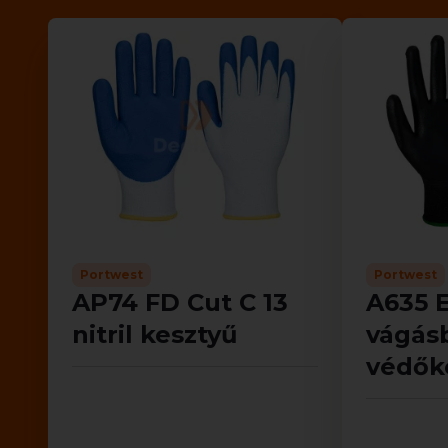
Portwest
Portwest
AP74 FD Cut C 13
A635 E
nitril kesztyű
vágásb
védők