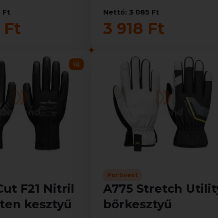
 Ft
Nettó: 3 085 Ft
 Ft
3 918 Ft
Új
Portwest
ut F21 Nitril
A775 Stretch Utilit
ten kesztyű
bőrkesztyű