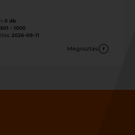
n:
0 db
501 - 1000
ltés:
2026-09-11
Megosztás: