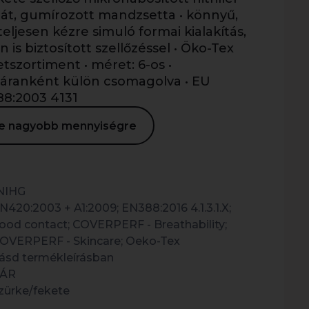
hát, gumírozott mandzsetta • könnyű,
eljesen kézre simuló formai kialakítás,
is biztosított szellőzéssel • Öko-Tex
etszortiment • méret: 6-os •
páranként külön csomagolva • EU
88:2003 4131
ése nagyobb mennyiségre
NIHG
N420:2003 + A1:2009; EN388:2016 4.1.3.1.X;
ood contact; COVERPERF - Breathability;
OVERPERF - Skincare; Oeko-Tex
ásd termékleírásban
ÁR
zürke/fekete