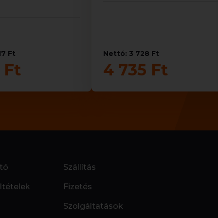
17 Ft
Nettó: 3 728 Ft
 Ft
4 735 Ft
tó
Szállítás
ltételek
Fizetés
Szolgáltatások