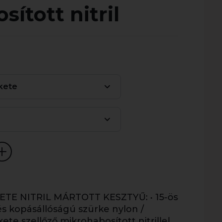
ított nitril
kete
TE NITRIL MÁRTOTT KESZTYŰ: • 15-ös
 és kopásállóságú szürke nylon /
ete szellőző mikrohabosított nitrillel