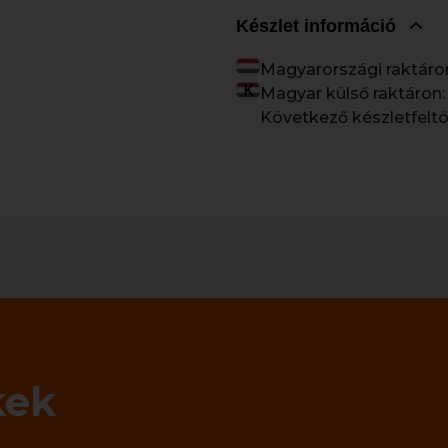
Készlet információ
Magyarországi raktáro
Magyar külső raktáron:
Következő készletfeltö
kek