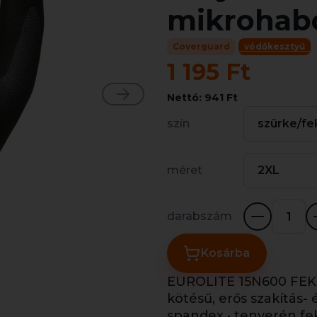
mikrohabos
Coverguard
védőkesztyű
1 195 Ft
Nettó: 941 Ft
szín
szürke/fe
méret
2XL
darabszám
Kosárba
EUROLITE 15N600 FEKE
kötésű, erős szakítás-
spandex • tenyerén fek