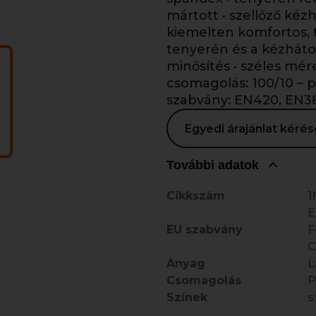
mártott • szellőző kéz
kiemelten komfortos, t
tenyerén és a kézháton 
minősítés • széles mér
csomagolás: 100/10 – 
szabvány: EN420, EN3
Egyedi árajánlat kér
További adatok
Cikkszám
1
E
EU szabvány
F
C
Anyag
L
Csomagolás
P
Színek
s