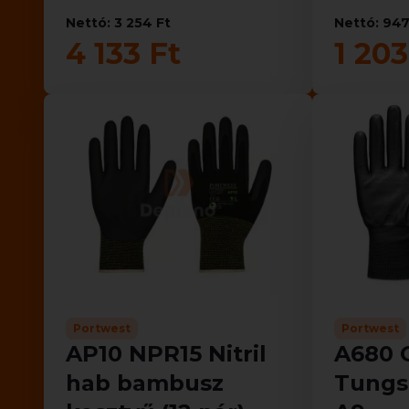
Nettó: 3 254 Ft
Nettó: 947
4 133 Ft
1 203
Portwest
Portwest
AP10 NPR15 Nitril
A680 C
hab bambusz
Tungs