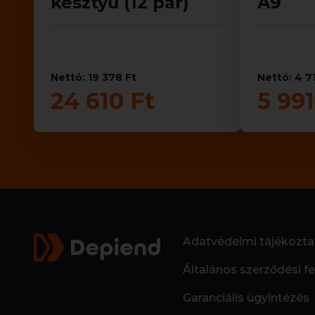
kesztyű (12 pár)
A9
Nettó: 19 378 Ft
Nettó: 4 7
24 610 Ft
5 991
Adatvédelmi tájékozta
Általános szerződési fe
Garanciális ügyintézés