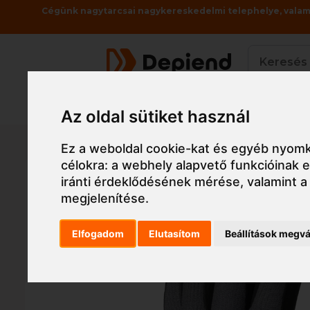
Cégünk nagytarcsai nagykereskedelmi telephelye, valami
Termékek
Az oldal sütiket használ
Főoldal
Munkaruha
Munkavédelmi kesztyű,
Ez a weboldal cookie-kat és egyéb nyomk
célokra:
a webhely alapvető funkcióinak
iránti érdeklődésének mérése, valamint a
megjelenítése
.
Elfogadom
Elutasítom
Beállítások megvá