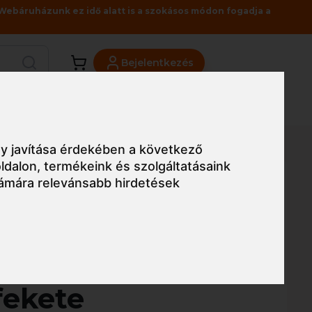
Webáruházunk ez idő alatt is a szokásos módon fogadja a
Bejelentkezés
Viszonteladóknak
Üzleteink
Blog
ite tenyerén fekete mikrohabosított nitril
y javítása érdekében a következő
ldalon
,
termékeink és szolgáltatásaink
ámára relevánsabb hirdetések
Egyszerű nézet
lite eurolite
fekete