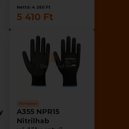
Nettó: 4 260 Ft
5 410 Ft
Portwest
y
A355 NPR15
Nitrilhab