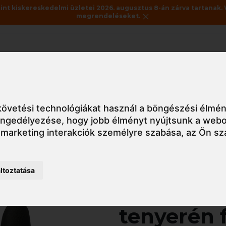
nt kiskereskedelmi üzletei 2026. augusztus 8-án zárva tartanak. 
megrendeléseket.
Akciók
Utolsó darabok
 latex kesztyű, nitril kesztyű
Védőkesztyű
1NIHG Eurolite eurol
övetési technológiákat használ a böngészési élmén
 engedélyezése
,
hogy jobb élményt nyújtsunk a webo
 marketing interakciók személyre szabása
,
az Ön sz
Részletes nézet
ltoztatása
1NIHG Euro
tenyerén 