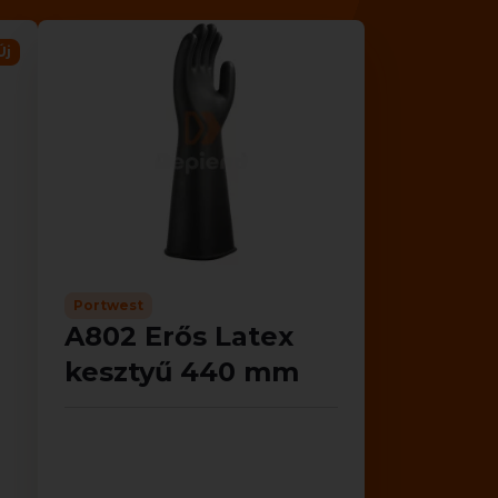
Új
Portwest
A802 Erős Latex
kesztyű 440 mm