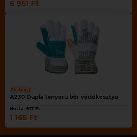
6 951 Ft
Portwest
A230 Dupla tenyerű bőr védőkesztyű
Nettó: 917 Ft
1 165 Ft