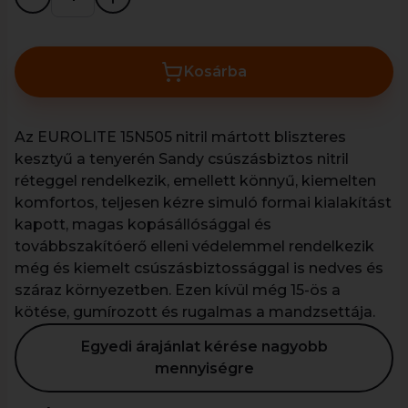
Kosárba
Az EUROLITE 15N505 nitril mártott bliszteres
kesztyű a tenyerén Sandy csúszásbiztos nitril
réteggel rendelkezik, emellett könnyű, kiemelten
komfortos, teljesen kézre simuló formai kialakítást
kapott, magas kopásállósággal és
továbbszakítóerő elleni védelemmel rendelkezik
még és kiemelt csúszásbiztossággal is nedves és
száraz környezetben. Ezen kívül még 15-ös a
kötése, gumírozott és rugalmas a mandzsettája.
Egyedi árajánlat kérése nagyobb
mennyiségre