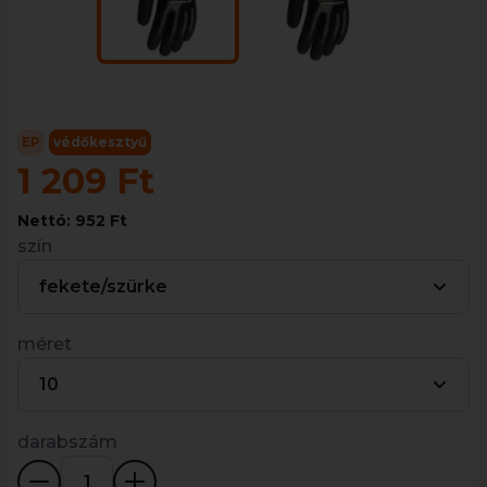
EP
védőkesztyű
1 209 Ft
Nettó: 952 Ft
szín
fekete/szürke
méret
10
darabszám