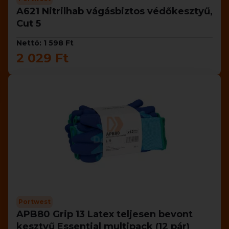
A621 Nitrilhab vágásbiztos védőkesztyű,
Cut 5
Nettó: 1 598 Ft
2 029 Ft
Portwest
APB80 Grip 13 Latex teljesen bevont
kesztyű Essential multipack (12 pár)