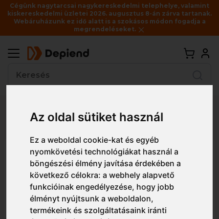
Cégünk nagytarcsai nagykereskedelmi telephelye, valamint
kiskereskedelmi üzletei 2026. augusztus 8-án zárva tartanak.
Webáruházunk ez idő alatt is a szokásos módon fogadja a
megrendeléseket.
Vissza
Az oldal sütiket használ
Részletes nézet
Egyszerű nézet
Ez a weboldal cookie-kat és egyéb
nyomkövetési technológiákat használ a
1NIBG0P EUROLITE 15N505 3/4
böngészési élmény javítása érdekében a
HÁT NITRIL MÁRTOTT+SANDY
következő célokra:
a webhely alapvető
CSB RÉTEG_BLISZT
funkcióinak engedélyezése
,
hogy jobb
élményt nyújtsunk a weboldalon
,
termékeink és szolgáltatásaink iránti