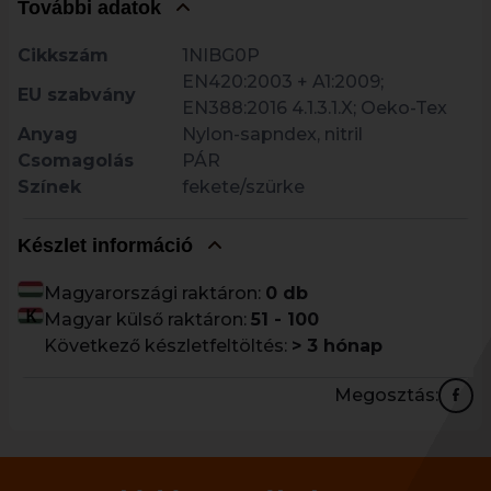
További adatok
Cikkszám
1NIBG0P
EN420:2003 + A1:2009;
EU szabvány
EN388:2016 4.1.3.1.X; Oeko-Tex
Anyag
Nylon-sapndex, nitril
Csomagolás
PÁR
Színek
fekete/szürke
Készlet információ
Magyarországi raktáron:
0 db
Magyar külső raktáron:
51 - 100
Következő készletfeltöltés:
> 3 hónap
Megosztás: