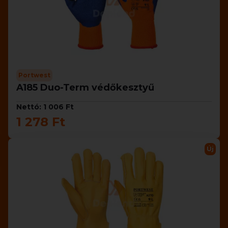
Portwest
A185 Duo-Term védőkesztyű
Nettó: 1 006 Ft
1 278 Ft
Új