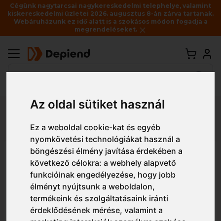
Cégünk nagytarcsai nagykereskedelmi telephelye, valamint
kiskereskedelmi üzletei 2026. augusztus 8-án zárva tartanak.
Webáruházunk ez idő alatt is a szokásos módon fogadja a
megrendeléseket.
Vissza
Az oldal sütiket használ
Részletes nézet
Egyszerű nézet
Ez a weboldal cookie-kat és egyéb
nyomkövetési technológiákat használ a
böngészési élmény javítása érdekében a
CL02040015 TRONCHETTO
következő célokra:
a webhely alapvető
munkacsizma OB FO WPA SR
funkcióinak engedélyezése
,
hogy jobb
élményt nyújtsunk a weboldalon
,
termékeink és szolgáltatásaink iránti
érdeklődésének mérése, valamint a