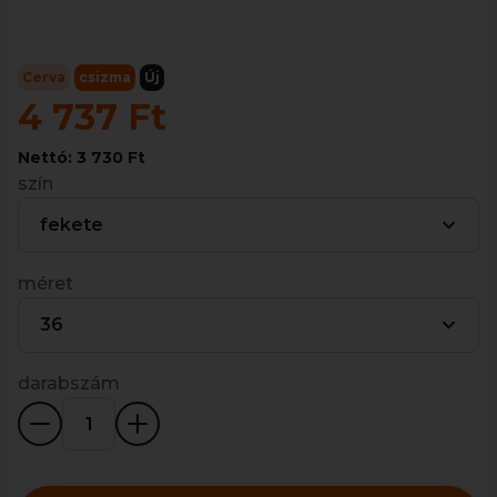
Cerva
csizma
Új
4 737 Ft
Nettó: 3 730 Ft
szín
fekete
méret
36
darabszám