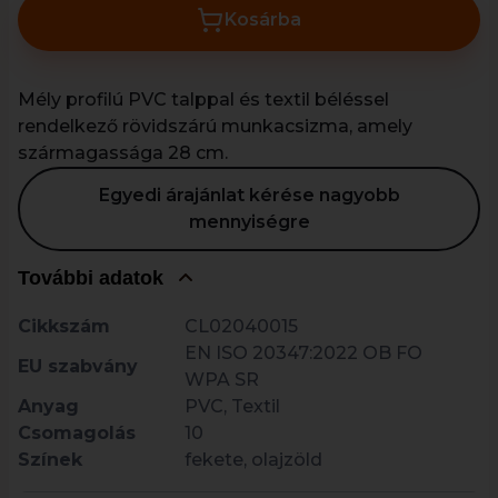
Kosárba
Mély profilú PVC talppal és textil béléssel
rendelkező rövidszárú munkacsizma, amely
szármagassága 28 cm.
Egyedi árajánlat kérése nagyobb
mennyiségre
További adatok
Cikkszám
CL02040015
EN ISO 20347:2022 OB FO
EU szabvány
WPA SR
Anyag
PVC, Textil
Csomagolás
10
Színek
fekete, olajzöld