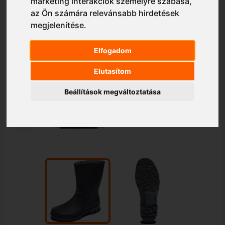
marketing interakciók személyre szabása
,
az Ön számára relevánsabb hirdetések
megjelenítése
.
Elfogadom
Elutasítom
Beállítások megváltoztatása
1/2