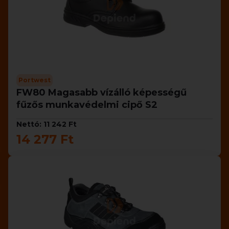
Portwest
FW80 Magasabb vízálló képességű
fűzős munkavédelmi cipő S2
Nettó: 11 242 Ft
14 277 Ft