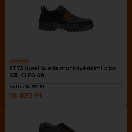
Portwest
FT73 Steel Suede munkavédelmi cipő
S3L CI FO SR
Nettó: 14 831 Ft
18 835 Ft