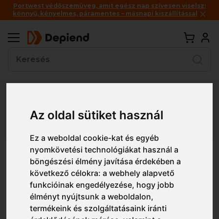
Portwest védőszemüveg, amit egész nap szívesen viselsz:
könnyű, kényelmes, páramentes – másnapi kiszállítással
Vissza
Az oldal sütiket használ
Részletes nézet
Egyszerű nézet
Ez a weboldal cookie-kat és egyéb
nyomkövetési technológiákat használ a
200308EC Skechers Squad
böngészési élmény javítása érdekében a
Chaos SR-Parley munkacipő OB
következő célokra:
a webhely alapvető
FO WR SR
funkcióinak engedélyezése
,
hogy jobb
élményt nyújtsunk a weboldalon
,
termékeink és szolgáltatásaink iránti