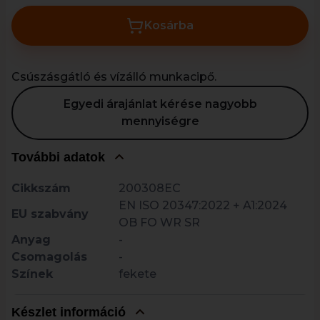
Kosárba
Csúszásgátló és vízálló munkacipő.
Egyedi árajánlat kérése nagyobb
mennyiségre
További adatok
Cikkszám
200308EC
EN ISO 20347:2022 + A1:2024
EU szabvány
OB FO WR SR
Anyag
-
Csomagolás
-
Színek
fekete
Készlet információ