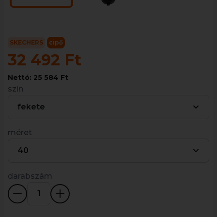
SKECHERS
cipő
32 492 Ft
Nettó: 25 584 Ft
szín
fekete
méret
40
darabszám