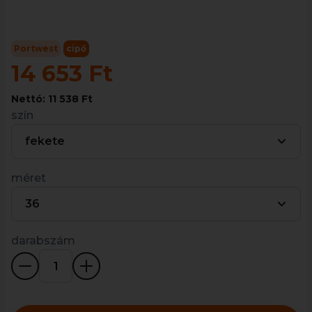
Portwest
cipő
14 653 Ft
Nettó: 11 538 Ft
szín
fekete
méret
36
darabszám