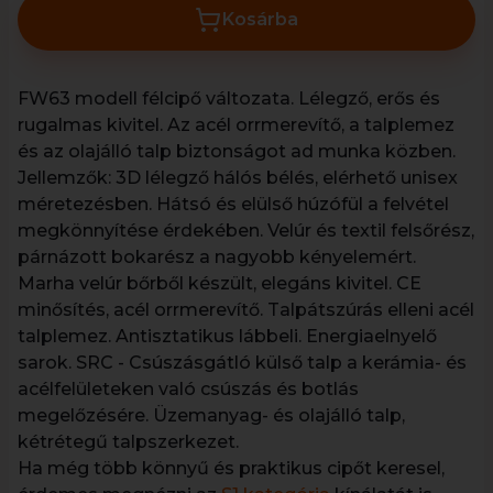
Kosárba
FW63 modell félcipő változata. Lélegző, erős és
rugalmas kivitel. Az acél orrmerevítő, a talplemez
és az olajálló talp biztonságot ad munka közben.
Jellemzők: 3D lélegző hálós bélés, elérhető unisex
méretezésben. Hátsó és elülső húzófül a felvétel
megkönnyítése érdekében. Velúr és textil felsőrész,
párnázott bokarész a nagyobb kényelemért.
Marha velúr bőrből készült, elegáns kivitel. CE
minősítés, acél orrmerevítő. Talpátszúrás elleni acél
talplemez. Antisztatikus lábbeli. Energiaelnyelő
sarok. SRC - Csúszásgátló külső talp a kerámia- és
acélfelületeken való csúszás és botlás
megelőzésére. Üzemanyag- és olajálló talp,
kétrétegű talpszerkezet.
Ha még több könnyű és praktikus cipőt keresel,