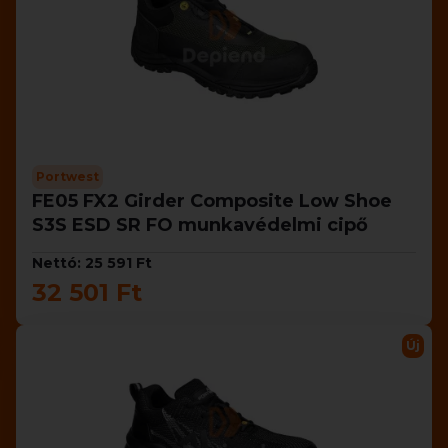
Portwest
FE05 FX2 Girder Composite Low Shoe
S3S ESD SR FO munkavédelmi cipő
Nettó: 25 591 Ft
32 501 Ft
Új