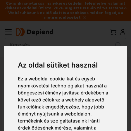
Cégünk nagytarcsai nagykereskedelmi telephelye, valamint
kiskereskedelmi üzletei 2026. augusztus 8-án zárva tartanak.
Webáruházunk ez idő alatt is a szokásos módon fogadja a
megrendeléseket.
Vissza
Az oldal sütiket használ
Részletes nézet
Egyszerű nézet
Ez a weboldal cookie-kat és egyéb
nyomkövetési technológiákat használ a
FW64 Portwest Steelite Trekker
böngészési élmény javítása érdekében a
következő célokra:
a webhely alapvető
munkavédelmi cipő S1P
funkcióinak engedélyezése
,
hogy jobb
élményt nyújtsunk a weboldalon
,
termékeink és szolgáltatásaink iránti
érdeklődésének mérése, valamint a