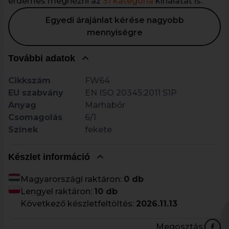
érdemes megnézni az
S1 kategória
kínálatát is.
Egyedi árajánlat kérése nagyobb
mennyiségre
További adatok
Cikkszám
FW64
EU szabvány
EN ISO 20345:2011 S1P
Anyag
Marhabőr
Csomagolás
6/1
Színek
fekete
Készlet információ
Magyarországi raktáron:
0 db
Lengyel raktáron:
10 db
Következő készletfeltöltés:
2026.11.13
Megosztás: