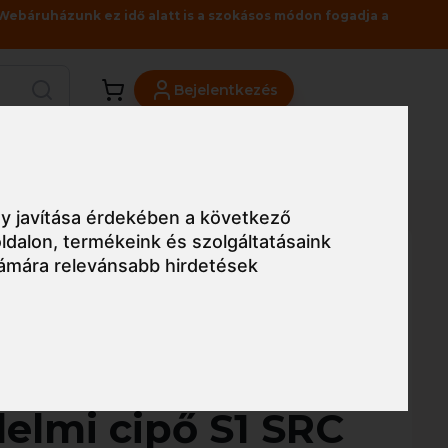
Webáruházunk ez idő alatt is a szokásos módon fogadja a
Bejelentkezés
Viszonteladóknak
Üzleteink
Blog
SD
y javítása érdekében a következő
ldalon
,
termékeink és szolgáltatásaink
ámára relevánsabb hirdetések
Egyszerű nézet
twest
lmi cipő S1 SRC