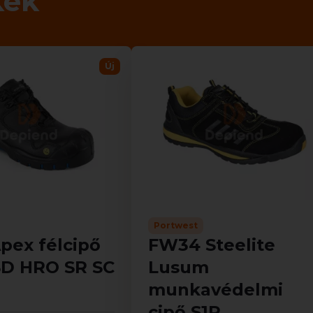
kek
Új
Portwest
pex félcipő
FW34 Steelite
SD HRO SR SC
Lusum
munkavédelmi
cipő S1P