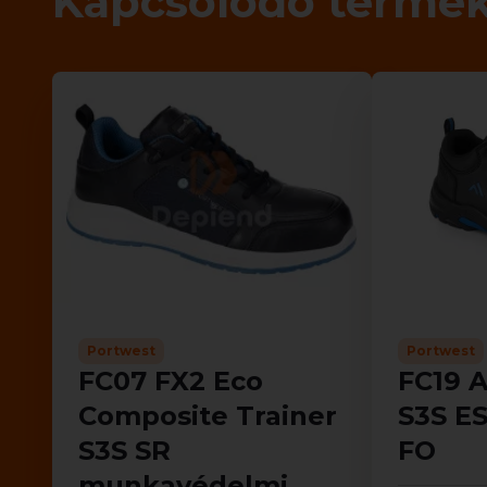
Kapcsolódó termé
Portwest
Portwest
FC07 FX2 Eco
FC19 A
Composite Trainer
S3S E
S3S SR
FO
munkavédelmi