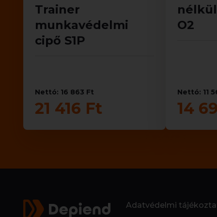
Trainer
nélkü
munkavédelmi
O2
cipő S1P
Nettó: 16 863 Ft
Nettó: 11 5
21 416 Ft
14 69
Adatvédelmi tájékozta