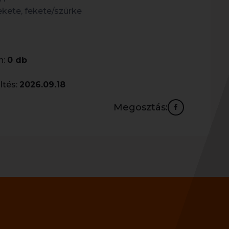
ekete, fekete/szürke
n:
0 db
ltés:
2026.09.18
Megosztás: