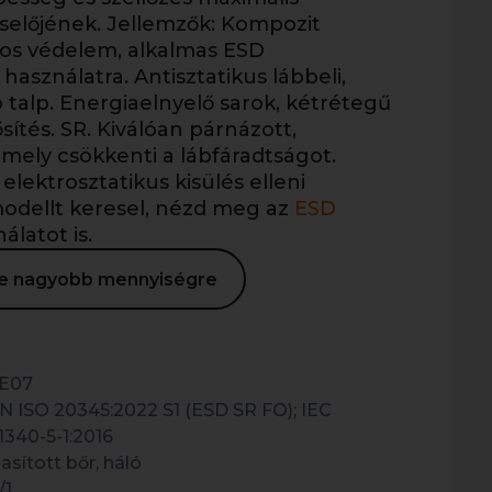
iselőjének. Jellemzők: Kompozit
os védelem, alkalmas ESD
asználatra. Antisztatikus lábbeli,
 talp. Energiaelnyelő sarok, kétrétegű
sítés. SR. Kiválóan párnázott,
mely csökkenti a lábfáradtságot.
lektrosztatikus kisülés elleni
odellt keresel, nézd meg az
ESD
álatot is.
ése nagyobb mennyiségre
E07
N ISO 20345:2022 S1 (ESD SR FO); IEC
1340-5-1:2016
asított bőr, háló
/1