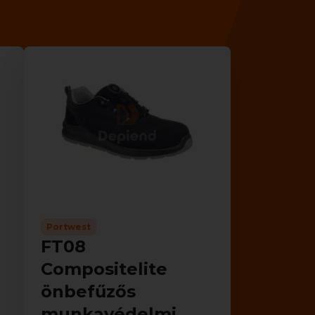
Portwest
FT08
Compositelite
önbefűzős
munkavédelmi