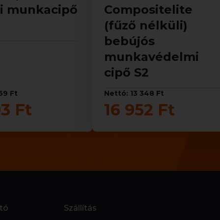
li munkacipő
Compositelite
(fűző nélküli)
bebújós
munkavédelmi
cipő S2
69 Ft
Nettó: 13 348 Ft
3 Ft
16 952 Ft
tó
Szállítás