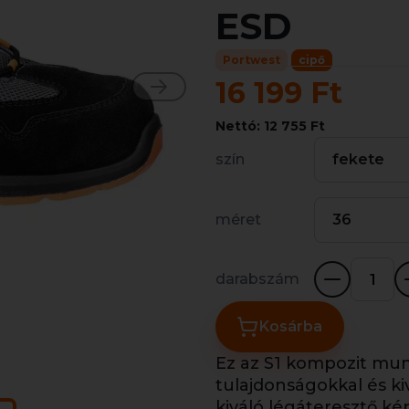
ESD
Portwest
cipő
16 199 Ft
Nettó: 12 755 Ft
szín
fekete
méret
36
darabszám
Kosárba
Ez az S1 kompozit mu
tulajdonságokkal és ki
kiváló légáteresztő ké