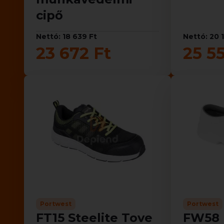
cipő
Nettó: 18 639 Ft
Nettó: 20 1
23 672 Ft
25 5
Portwest
Portwest
FT15 Steelite Tove
FW58 K