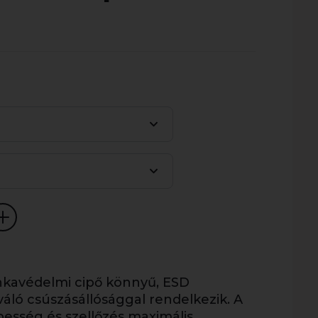
nkavédelmi cipő könnyű, ESD
váló csúszásállósággal rendelkezik. A
pesség és szellőzés maximális