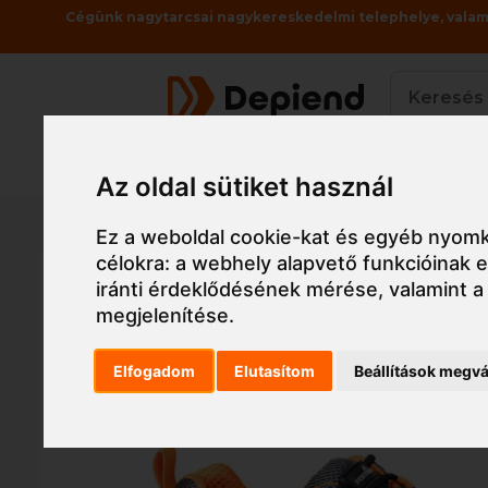
Cégünk nagytarcsai nagykereskedelmi telephelye, valami
Termékek
Az oldal sütiket használ
Főoldal
Munkaruha
Munkavédelmi cipő, v
Ez a weboldal cookie-kat és egyéb nyomk
célokra:
a webhely alapvető funkcióinak
iránti érdeklődésének mérése, valamint a
megjelenítése
.
Elfogadom
Elutasítom
Beállítások megvá