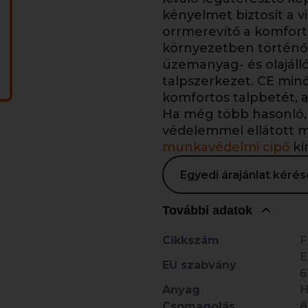
kényelmet biztosít a v
orrmerevítő a komfort
környezetben történő h
üzemanyag- és olajálló
talpszerkezet. CE minő
komfortos talpbetét, a
Ha még több hasonló, e
védelemmel ellátott m
munkavédelmi cipő
kín
Egyedi árajánlat kér
További adatok
Cikkszám
F
E
EU szabvány
6
Anyag
H
Csomagolás
8