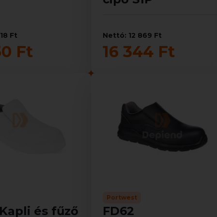
18 Ft
Nettó: 12 869 Ft
50 Ft
16 344 Ft
Portwest
apli és fűző
FD62