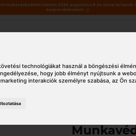
nt kiskereskedelmi üzletei 2026. augusztus 8-án zárva tartanak. 
megrendeléseket.
Akciók
Utolsó darabok
édőlábbelik
Cipő
FE07 Portwest Munkavédelmi cipő S1 SRC E
övetési technológiákat használ a böngészési élmén
 engedélyezése
,
hogy jobb élményt nyújtsunk a webo
 marketing interakciók személyre szabása
,
az Ön sz
Részletes nézet
ltoztatása
FE07 Por
Munkavéde