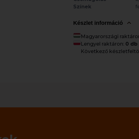
Színek
f
Készlet információ
Magyarországi raktáro
Lengyel raktáron:
0 db
Következő készletfeltö