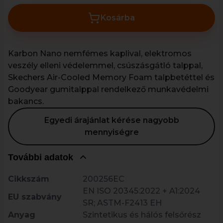
Kosárba
Karbon Nano nemfémes kaplival, elektromos
veszély elleni védelemmel, csúszásgátló talppal,
Skechers Air-Cooled Memory Foam talpbetéttel és
Goodyear gumitalppal rendelkező munkavédelmi
bakancs.
Egyedi árajánlat kérése nagyobb
mennyiségre
További adatok
Cikkszám
200256EC
EN ISO 20345:2022 + A1:2024
EU szabvány
SR; ASTM-F2413 EH
Anyag
Szintetikus és hálós felsőrész