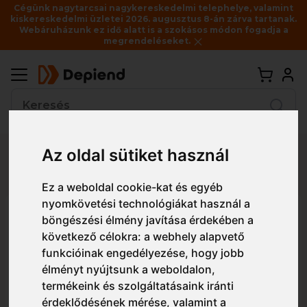
Cégünk nagytarcsai nagykereskedelmi telephelye, valamint
kiskereskedelmi üzletei 2026. augusztus 8-án zárva tartanak.
Webáruházunk ez idő alatt is a szokásos módon fogadja a
megrendeléseket.
Vissza
Az oldal sütiket használ
Részletes nézet
Egyszerű nézet
Ez a weboldal cookie-kat és egyéb
nyomkövetési technológiákat használ a
200256EC Skechers Work:
böngészési élmény javítása érdekében a
Speed-Flex Trekker
következő célokra:
a webhely alapvető
funkcióinak engedélyezése
,
hogy jobb
munkavédelmi bakancs SR
élményt nyújtsunk a weboldalon
,
termékeink és szolgáltatásaink iránti
érdeklődésének mérése, valamint a