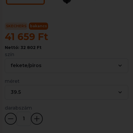
SKECHERS
bakancs
41 659 Ft
Nettó: 32 802 Ft
szín
fekete/piros
méret
39.5
darabszám