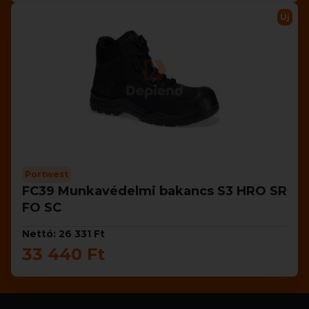
Új
Portwest
FC39 Munkavédelmi bakancs S3 HRO SR
FO SC
Nettó: 26 331 Ft
33 440 Ft