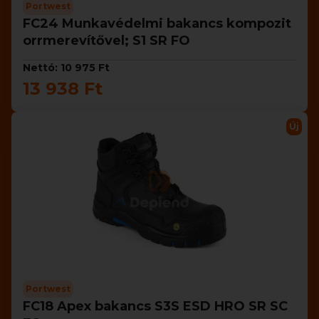
Portwest
FC24 Munkavédelmi bakancs kompozit
orrmerevítővel; S1 SR FO
Nettó: 10 975 Ft
13 938 Ft
Új
Portwest
FC18 Apex bakancs S3S ESD HRO SR SC