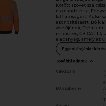
Kötött szövet szálcsisz
és mandzsetta, Fényvi
láthatóságért, Külső s
azonosításáért, Bő kial
viselőjének, Prémium 
minősítés, CE-CAT III,
alapanyag, amely az U
Egyedi árajánlat kér
További adatok
Cikkszám
F
E
6
EU szabvány
A
1
T
Anyag
-