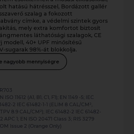
olt hatású hátrésszel, Bordázott gallér
sszaverő szalag a fokozott
zabvány címke, a védelmi szintek gyors
akítás, mely extra komfortot biztosít
lángmentes láthatósági szalagok, CE
 Új modell, 40+ UPF minősítésű
V-sugarak 98%-át blokkolja.
ése nagyobb mennyiségre
R703
N ISO 11612 (A1, B1, C1, F1); EN 1149 -5; IEC
1482-2 IEC 61482-1-1 (ELIM 8 CAL/CM²,
TPV 8.9 CAL/CM²); IEC 61482-2 IEC 61482-
-2 APC 1; EN ISO 20471 Class 3; RIS 3279
OM Issue 2 (Orange Only)