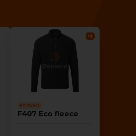
Új
Portwest
F407 Eco fleece