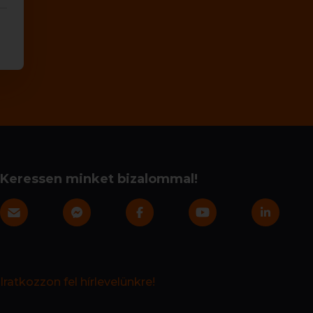
Keressen minket bizalommal!
Iratkozzon fel hírlevelünkre!