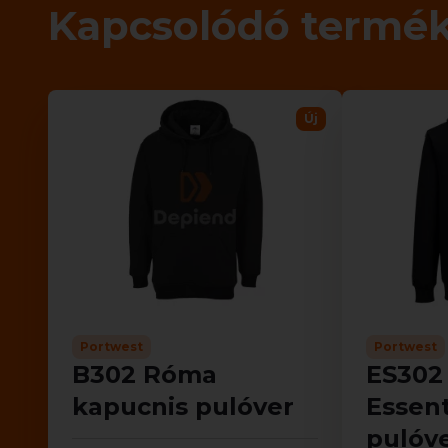
Kapcsolódó termé
Új
Portwest
Portwest
B302 Róma
ES302
kapucnis pulóver
Essent
pulóv