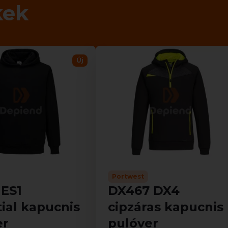
kek
Új
Portwest
 ES1
DX467 DX4
ial kapucnis
cipzáras kapucnis
er
pulóver