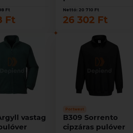
88 Ft
Nettó: 20 710 Ft
8 Ft
26 302 Ft
Portwest
rgyll vastag
B309 Sorrento
pulóver
cipzáras pulóver