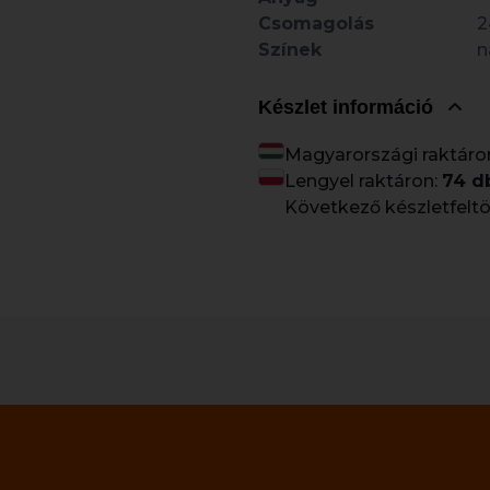
Csomagolás
2
Színek
n
Készlet információ
Magyarországi raktáro
Lengyel raktáron:
74 d
Következő készletfeltö