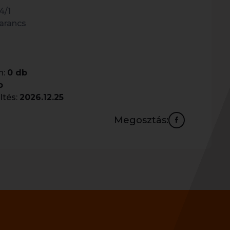
4/1
arancs
n:
0 db
b
ltés:
2026.12.25
Megosztás: