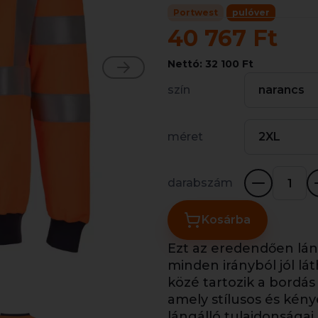
Portwest
pulóver
40 767 Ft
Nettó: 32 100 Ft
szín
narancs
méret
2XL
darabszám
Kosárba
Ezt az eredendően lán
minden irányból jól lá
közé tartozik a bordás
amely stílusos és kény
lángálló tulajdonsága