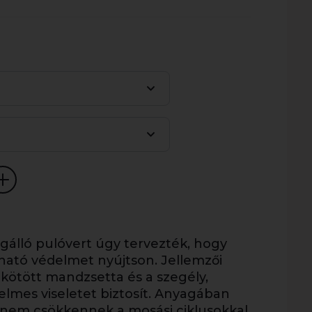
gálló pulóvert úgy tervezték, hogy
tható védelmet nyújtson. Jellemzői
 kötött mandzsetta és a szegély,
elmes viseletet biztosít. Anyagában
i nem csökkennek a mosási ciklusokkal,