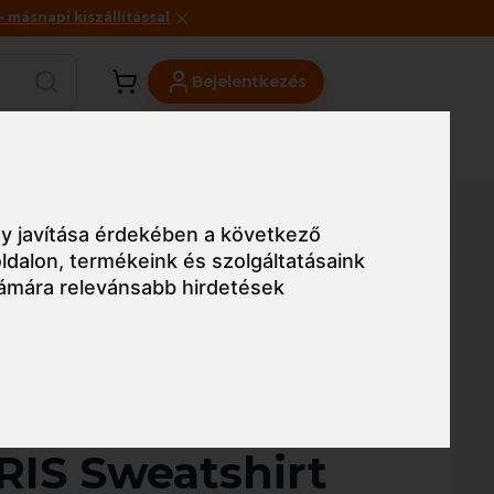
másnapi kiszállítással
Bejelentkezés
Viszonteladóknak
Üzleteink
Blog
y javítása érdekében a következő
ldalon
,
termékeink és szolgáltatásaink
ámára relevánsabb hirdetések
Egyszerű nézet
twest Flame
 RIS Sweatshirt