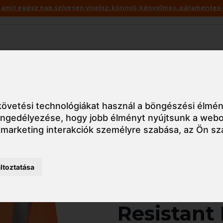
mit egész nap szívesen viselsz: könnyű, kényelmes, páramentes – 
Akciók
Utolsó darabok
703 Portwest Flame Resistant RIS Sweatshirt
övetési technológiákat használ a böngészési élmén
 engedélyezése
,
hogy jobb élményt nyújtsunk a webo
 marketing interakciók személyre szabása
,
az Ön sz
Részletes nézet
ltoztatása
FR703 Por
Resistant