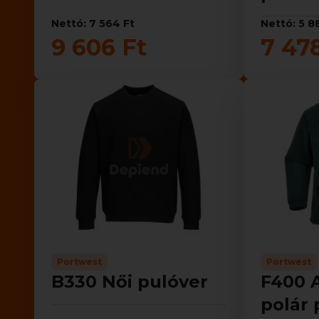
Nettó: 7 564 Ft
Nettó: 5 8
9 606 Ft
7 47
Portwest
Portwest
B330 Női pulóver
F400 A
polár 