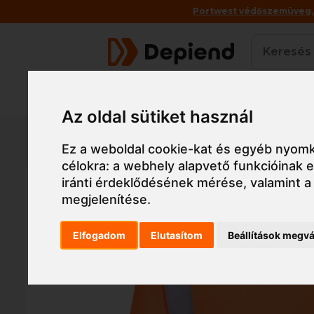
Portwest védőszemüveg, a
Termékek
Az oldal sütiket használ
Főoldal
Munkaruha
Munkaruha
Pulóver
FR
Ez a weboldal cookie-kat és egyéb nyomk
célokra:
a webhely alapvető funkcióinak
iránti érdeklődésének mérése, valamint a
megjelenítése
.
Elfogadom
Elutasítom
Beállítások megvá