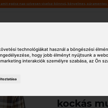
mit egész nap szívesen viselsz: könnyű, kényelmes, páramentes – 
Akciók
Utolsó darabok
blúz
KX370 Portwest KX3 kockás munkaing
övetési technológiákat használ a böngészési élmén
 engedélyezése
,
hogy jobb élményt nyújtsunk a webo
 marketing interakciók személyre szabása
,
az Ön sz
Részletes nézet
ltoztatása
KX370 Por
kockás m