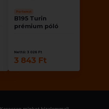
Portwest
B195 Turin
prémium póló
Nettó: 3 026 Ft
3 843 Ft