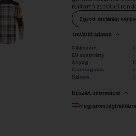
tolltartó zsebbel rende
Egyedi árajánlat kér
További adatok
Cikkszám
K
EU szabvány
-
Anyag
1
Csomagolás
3
Színek
b
Készlet információ
Magyarországi raktáro