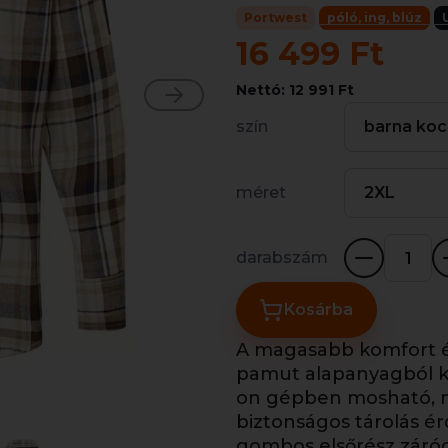
Portwest
póló, ing, blúz
16 499 Ft
Nettó: 12 991 Ft
szín
barna koc
méret
2XL
darabszám
Kosárba
A magasabb komfort 
pamut alapanyagból k
on gépben mosható, m
biztonságos tárolás é
gombos elsőrész záródá