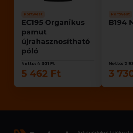
Portwest
Portwest
EC195 Organikus
B194 N
pamut
újrahasznosítható
póló
Nettó: 4 301 Ft
Nettó: 2 9
5 462 Ft
3 73
Adatvédelmi tájékozta