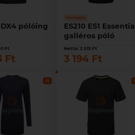
Portwest
 DX4 pólóing
ES210 ES1 Essentia
galléros póló
60 Ft
Nettó: 2 515 Ft
3 Ft
3 194 Ft
Új