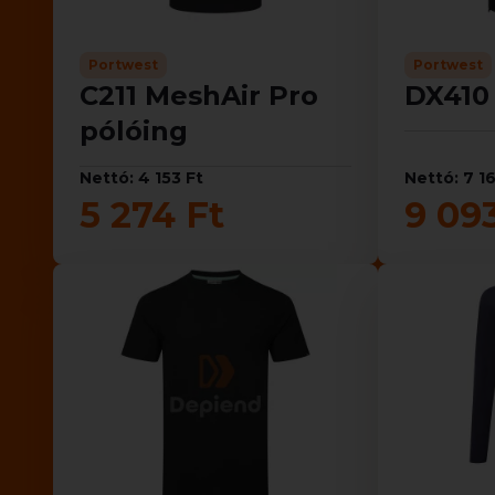
Portwest
Portwest
C211 MeshAir Pro
DX410
pólóing
Nettó: 4 153 Ft
Nettó: 7 1
5 274 Ft
9 09