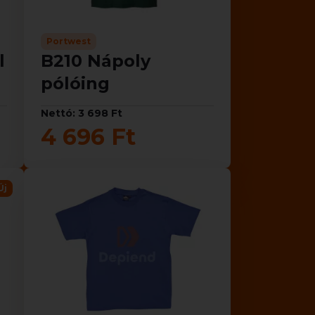
Portwest
l
B210 Nápoly
pólóing
Nettó: 3 698 Ft
4 696 Ft
Új