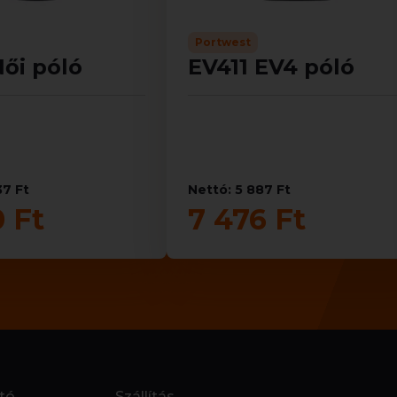
Portwest
ői póló
EV411 EV4 póló
37 Ft
Nettó: 5 887 Ft
0 Ft
7 476 Ft
tó
Szállítás