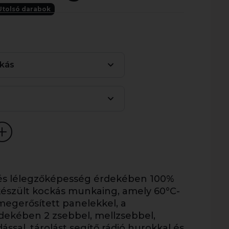
Utolsó darabok
kás
és lélegzőképesség érdekében 100%
észült kockás munkaing, amely 60°C-
egerősített panelekkel, a
rdekében 2 zsebbel, mellzsebbel,
ssal, tárolást segítő rádió hurokkal és