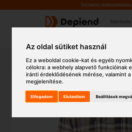
Portwest védőszemüveg, a
Termékek
Az oldal sütiket használ
Főoldal
Munkaruha
Munkaruha
Póló, ing, 
Ez a weboldal cookie-kat és egyéb nyomk
célokra:
a webhely alapvető funkcióinak
iránti érdeklődésének mérése, valamint a
megjelenítése
.
Elfogadom
Elutasítom
Beállítások megvá