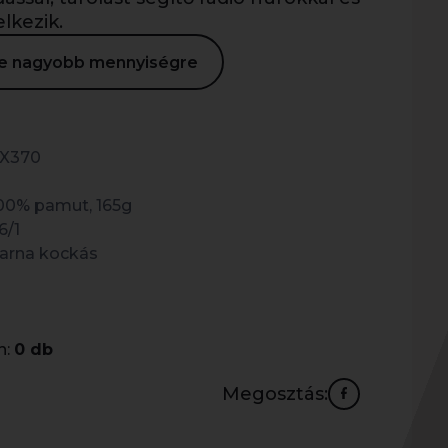
lkezik.
ése nagyobb mennyiségre
X370
00% pamut, 165g
6/1
arna kockás
n:
0 db
Megosztás: