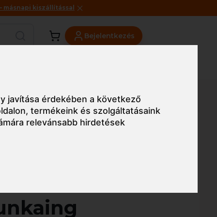
másnapi kiszállítással
Bejelentkezés
Viszonteladóknak
Üzleteink
Blog
y javítása érdekében a következő
ldalon
,
termékeink és szolgáltatásaink
ámára relevánsabb hirdetések
Egyszerű nézet
twest KX3
unkaing