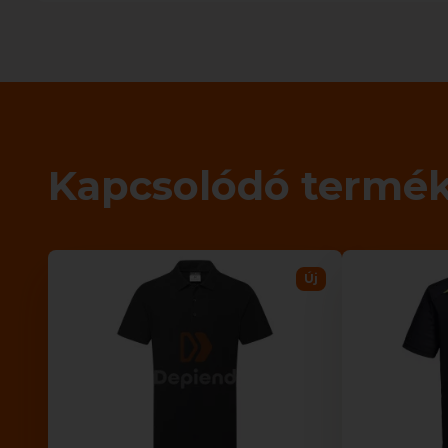
Kapcsolódó termé
Új