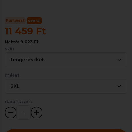
Portwest
overál
11 459 Ft
Nettó: 9 023 Ft
szín
tengerészkék
méret
2XL
darabszám