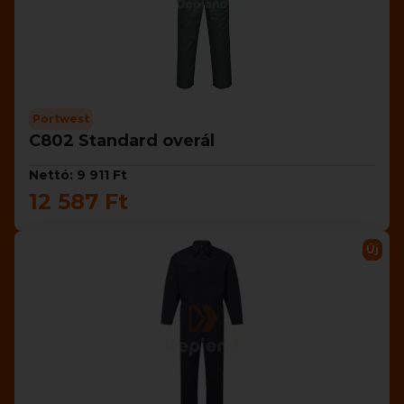
Portwest
C802 Standard overál
Nettó: 9 911 Ft
12 587 Ft
Új