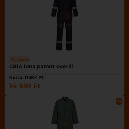
Portwest
C814 Iona pamut overál
Nettó: 11 804 Ft
14 991 Ft
Új