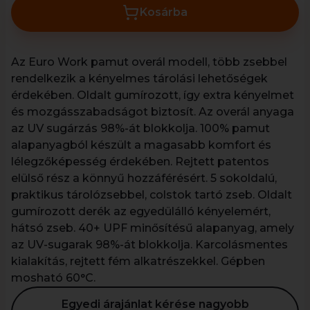
Kosárba
Az Euro Work pamut overál modell, több zsebbel
rendelkezik a kényelmes tárolási lehetőségek
érdekében. Oldalt gumírozott, így extra kényelmet
és mozgásszabadságot biztosít. Az overál anyaga
az UV sugárzás 98%-át blokkolja. 100% pamut
alapanyagból készült a magasabb komfort és
lélegzőképesség érdekében. Rejtett patentos
elülső rész a könnyű hozzáférésért. 5 sokoldalú,
praktikus tárolózsebbel, colstok tartó zseb. Oldalt
gumírozott derék az egyedülálló kényelemért,
hátsó zseb. 40+ UPF minősítésű alapanyag, amely
az UV-sugarak 98%-át blokkolja. Karcolásmentes
kialakítás, rejtett fém alkatrészekkel. Gépben
mosható 60°C.
Egyedi árajánlat kérése nagyobb