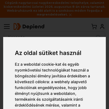
Cégünk nagytarcsai nagykereskedelmi telephelye, valamint
kiskereskedelmi üzletei 2026. augusztus 8-án zárva tartanak.
Webáruházunk ez idő alatt is a szokásos módon fogadja a
megrendeléseket.
Vissza
Az oldal sütiket használ
Részletes nézet
Egyszerű nézet
Ez a weboldal cookie-kat és egyéb
nyomkövetési technológiákat használ a
S998 Portwest Euro Work
böngészési élmény javítása érdekében a
következő célokra:
a webhely alapvető
overál
funkcióinak engedélyezése
,
hogy jobb
élményt nyújtsunk a weboldalon
,
termékeink és szolgáltatásaink iránti
érdeklődésének mérése, valamint a