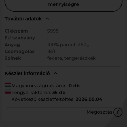
mennyiségre
További adatok
Cikkszám
S998
EU szabvány
-
Anyag
100% pamut, 260g
Csomagolás
18/1
Színek
fekete, tengerészkék
Készlet információ
Magyarországi raktáron:
0 db
Lengyel raktáron:
35 db
Következő készletfeltöltés:
2026.09.04
Megosztás: