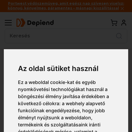
Portwest védőszemüveg, amit egész nap szívesen viselsz:
könnyű, kényelmes, páramentes – másnapi kiszállítással
Vissza
Az oldal sütiket használ
Részletes nézet
Egyszerű nézet
Ez a weboldal cookie-kat és egyéb
nyomkövetési technológiákat használ a
2600-785 FE Enterprise nadrág
böngészési élmény javítása érdekében a
következő célokra:
a webhely alapvető
funkcióinak engedélyezése
,
hogy jobb
élményt nyújtsunk a weboldalon
,
termékeink és szolgáltatásaink iránti
érdeklődésének mérése, valamint a