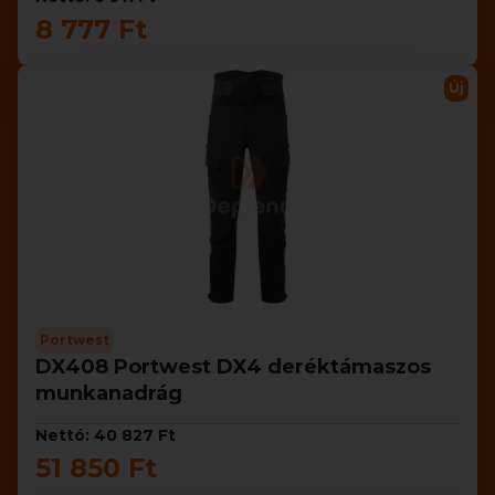
8 777 Ft
Új
Portwest
DX408 Portwest DX4 deréktámaszos
munkanadrág
Nettó: 40 827 Ft
51 850 Ft