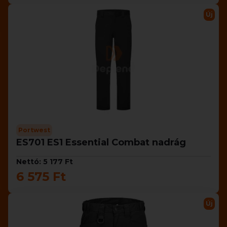
Új
Portwest
ES701 ES1 Essential Combat nadrág
Nettó: 5 177 Ft
6 575 Ft
Új