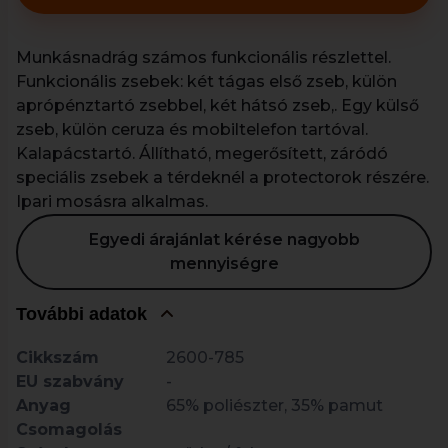
Munkásnadrág számos funkcionális részlettel.
Funkcionális zsebek: két tágas első zseb, külön
aprópénztartó zsebbel, két hátsó zseb,. Egy külső
zseb, külön ceruza és mobiltelefon tartóval.
Kalapácstartó. Állítható, megerősített, záródó
speciális zsebek a térdeknél a protectorok részére.
Ipari mosásra alkalmas.
Egyedi árajánlat kérése nagyobb
mennyiségre
További adatok
Cikkszám
2600-785
EU szabvány
-
Anyag
65% poliészter, 35% pamut
Csomagolás