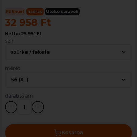
FE Engel
nadrág
Utolsó darabok
32 958 Ft
Nettó: 25 951 Ft
szín
szürke / fekete
méret
56 (XL)
darabszám
Kosárba