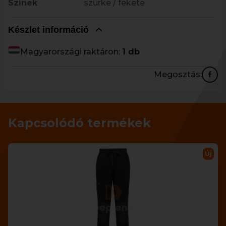
Színek
szürke / fekete
Készlet információ
Magyarországi raktáron:
1 db
Megosztás:
Kapcsolódó termékek
Új