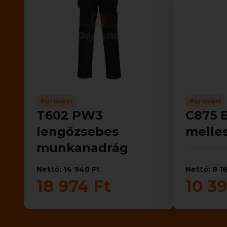
Portwest
Portwest
T602 PW3
C875 
lengőzsebes
melle
munkanadrág
Nettó: 14 940 Ft
Nettó: 8 1
18 974 Ft
10 39