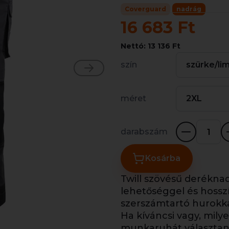
Coverguard
nadrág
16 683 Ft
Nettó: 13 136 Ft
szín
szürke/li
méret
2XL
darabszám
Kosárba
Twill szövésű deréknad
lehetőséggel és hosszí
szerszámtartó hurokka
Ha kíváncsi vagy, mil
munkaruhát választani