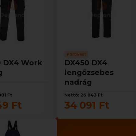
Portwest
 DX4 Work
DX450 DX4
g
lengőzsebes
nadrág
881 Ft
Nettó: 26 843 Ft
49 Ft
34 091 Ft