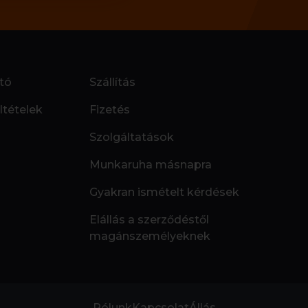
tó
Szállítás
ltételek
Fizetés
Szolgáltatások
Munkaruha másnapra
Gyakran ismételt kérdések
Elállás a szerződéstől
magánszemélyeknek
Rólunk
Kapcsolat
Állás