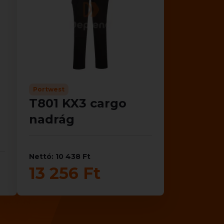
Portwest
T801 KX3 cargo
nadrág
Nettó: 10 438 Ft
13 256 Ft