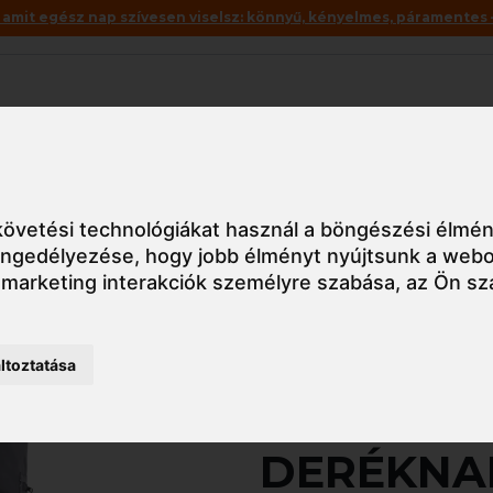
mit egész nap szívesen viselsz: könnyű, kényelmes, páramentes – 
Akciók
Utolsó darabok
RP050 BARU DERÉKNADRÁG
övetési technológiákat használ a böngészési élmén
 engedélyezése
,
hogy jobb élményt nyújtsunk a webo
 marketing interakciók személyre szabása
,
az Ön sz
Részletes nézet
ltoztatása
5BRP050
DERÉKNA