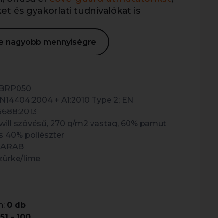
t és gyakorlati tudnivalókat is
ése nagyobb mennyiségre
BRP050
N14404:2004 + A1:2010 Type 2; EN
3688:2013
will szövésű, 270 g/m2 vastag, 60% pamut
s 40% poliészter
DARAB
zürke/lime
n:
0 db
51 - 100