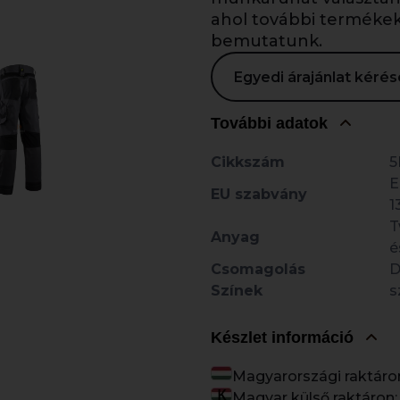
ahol további termékeke
bemutatunk.
Egyedi árajánlat kér
További adatok
Cikkszám
5
E
EU szabvány
1
T
Anyag
é
Csomagolás
Színek
s
Készlet információ
Magyarországi raktáro
Magyar külső raktáron: