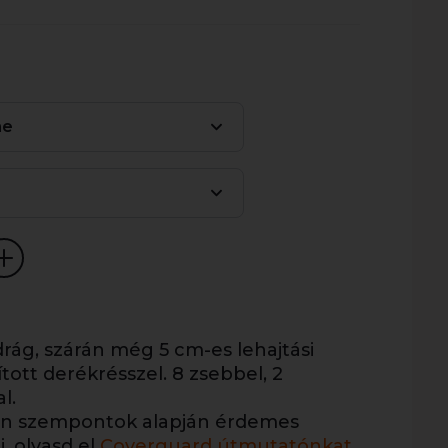
me
rág, szárán még 5 cm-es lehajtási
tott derékrésszel. 8 zsebbel, 2
l.
yen szempontok alapján érdemes
, olvasd el
Coverguard útmutatónkat
,