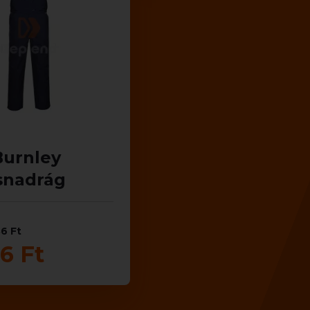
Burnley
snadrág
86 Ft
6 Ft