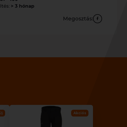
ltés:
> 3 hónap
Megosztás:
Új
Akciós