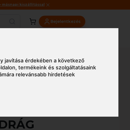
másnapi kiszállítással
Bejelentkezés
Viszonteladóknak
Üzleteink
Blog
y javítása érdekében a következő
ldalon
,
termékeink és szolgáltatásaink
ámára relevánsabb hirdetések
Egyszerű nézet
 BARU
DRÁG