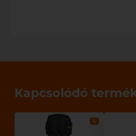
Kapcsolódó termé
Új