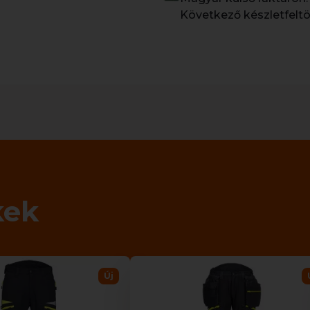
Következő készletfeltö
kek
Új