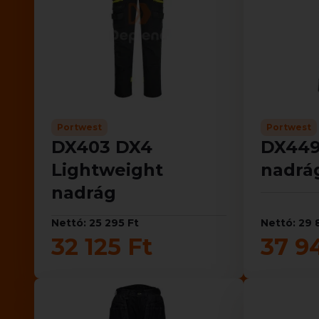
Portwest
Portwest
DX403 DX4
DX449
Lightweight
nadrá
nadrág
Nettó: 25 295 Ft
Nettó: 29 
32 125 Ft
37 9