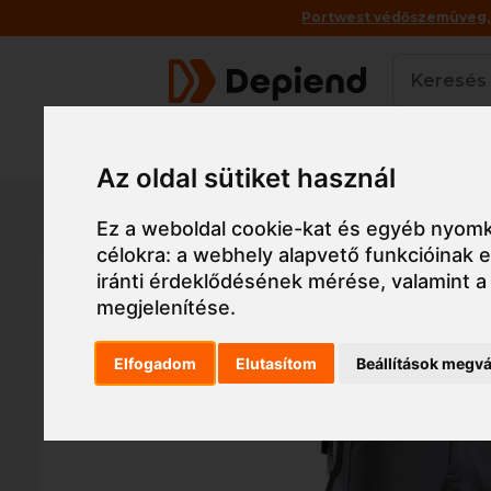
Portwest védőszemüveg, a
Termékek
Az oldal sütiket használ
Főoldal
Munkaruha
Munkaruha
Nadrág
5B
Ez a weboldal cookie-kat és egyéb nyomk
célokra:
a webhely alapvető funkcióinak
iránti érdeklődésének mérése, valamint a
megjelenítése
.
Elfogadom
Elutasítom
Beállítások megvá