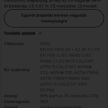
minősítésű alapanyag, amely az UV-sugarak 98%-
át blokkolja. CE-CAT III. CE minősítés. Új modell.
Egyedi árajánlat kérése nagyobb
mennyiségre
További adatok
Cikkszám
FR32
EN ISO 11612 (A1 + A2, B1, C1, F1);
EN 1149 -5; IEC 61482-2 IEC
61482-1-1 (ELIM 13 CAL/CM²,
ATPV 15 CAL/CM²); NFPA®
EU szabvány
2112; NFPA® 70E; ASTM F1506;
ASTM F1959/F1959M-14e1
(ATPV 10 CAL/CM² (HAF
82.3%))
Anyag
99% pamut, 1% szénszál, 237g
Csomagolás
30/1
Színek
szürke, tengerészkék