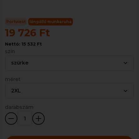
Portwest
lángálló munkaruha
19 726 Ft
Nettó: 15 532 Ft
szín
szürke
méret
2XL
darabszám