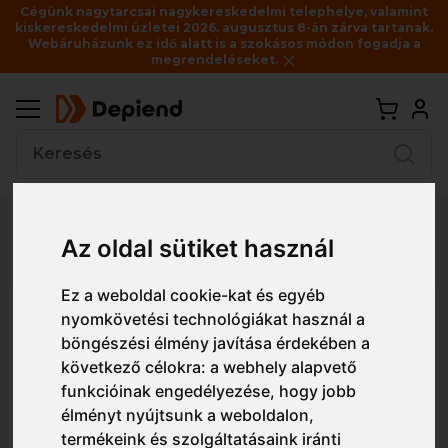
Cégünk nagytarcsai nagykereskedelmi telephelye, valamint
kiskereskedelmi üzletei 2026. augusztus 8-án zárva tartanak.
Webáruházunk ez idő alatt is a szokásos módon fogadja a
megrendeléseket.
Vissza
Részletes nézet
Egyszerű nézet
Az oldal sütiket használ
Ez a weboldal cookie-kat és egyéb
FR32 Portwest Bizflame lángálló
nyomkövetési technológiákat használ a
antisztatikus Henley-póló
böngészési élmény javítása érdekében a
következő célokra:
a webhely alapvető
funkcióinak engedélyezése
,
hogy jobb
élményt nyújtsunk a weboldalon
,
termékeink és szolgáltatásaink iránti