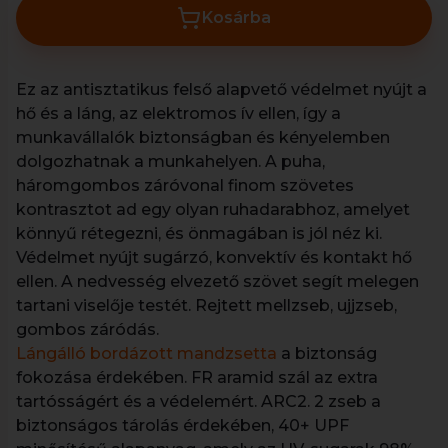
Kosárba
Ez az antisztatikus felső alapvető védelmet nyújt a
hő és a láng, az elektromos ív ellen, így a
munkavállalók biztonságban és kényelemben
dolgozhatnak a munkahelyen. A puha,
háromgombos záróvonal finom szövetes
kontrasztot ad egy olyan ruhadarabhoz, amelyet
könnyű rétegezni, és önmagában is jól néz ki.
Védelmet nyújt sugárzó, konvektív és kontakt hő
ellen. A nedvesség elvezető szövet segít melegen
tartani viselője testét. Rejtett mellzseb, ujjzseb,
gombos záródás.
Lángálló bordázott mandzsetta
a biztonság
fokozása érdekében. FR aramid szál az extra
tartósságért és a védelemért. ARC2. 2 zseb a
biztonságos tárolás érdekében, 40+ UPF