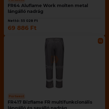
FR64 Aluflame Work molten metal
lángálló nadrág
Nettó: 55 028 Ft
69 886 Ft
Új
Portwest
FR417 Bizflame FR multifunkcionális
lángálló és saválló nadrág