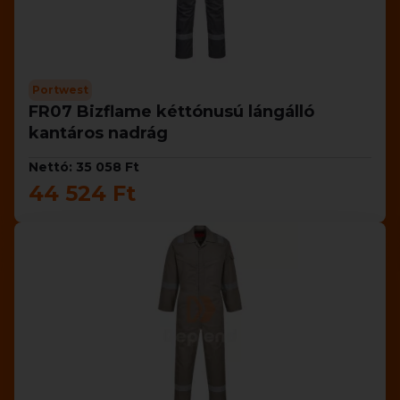
Portwest
FR07 Bizflame kéttónusú lángálló
kantáros nadrág
Nettó: 35 058 Ft
44 524 Ft