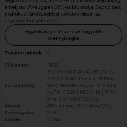
segítő rádió hurok, 40+ UPF minősítésű alapanyag,
amely az UV-sugarak 98%-át blokkolja. 5 sokoldalú,
praktikus tárolózsebbel, kétutas cipzár az
egyszerű hozzáférését.
Egyedi árajánlat kérése nagyobb
mennyiségre
További adatok
Cikkszám
FR95
EN ISO 11612 (A1+A2, B1, C1, F1);
EN ISO 20471 Class 3; NFPA®
EU szabvány
70E; NFPA® 2112; ASTM F1506;
ASTM F1959/F1959M-12 (ATPV
9 cal CM² (HAF 75.6%))
Anyag
88% pamut, 12% nylon, 237g
Csomagolás
22/1
Színek
sárga