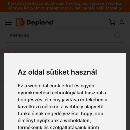
Portwest védőszemüveg, amit egész nap szívesen viselsz:
könnyű, kényelmes, páramentes – másnapi kiszállítással
Vissza
Részletes nézet
Egyszerű nézet
Az oldal sütiket használ
Ez a weboldal cookie-kat és egyéb
FR95 Portwest Bizflame Hi-Vis
nyomkövetési technológiákat használ a
böngészési élmény javítása érdekében a
88/12 lángálló ing
következő célokra:
a webhely alapvető
funkcióinak engedélyezése
,
hogy jobb
élményt nyújtsunk a weboldalon
,
termékeink és szolgáltatásaink iránti