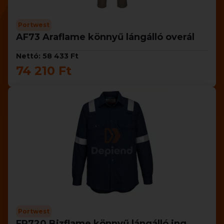
Portwest
AF73 Araflame könnyű lángálló overál
Nettó: 58 433 Ft
74 210 Ft
Portwest
FR720 Bizflame könnyű lángálló ing