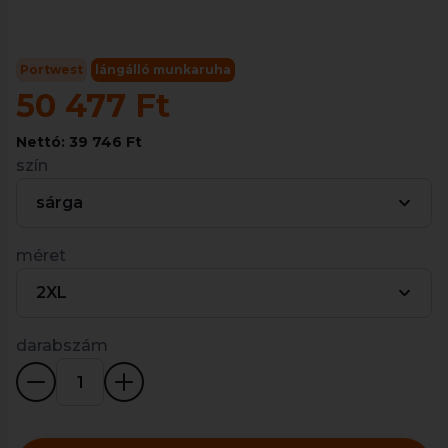
Portwest
lángálló munkaruha
50 477 Ft
Nettó: 39 746 Ft
szín
sárga
méret
2XL
darabszám