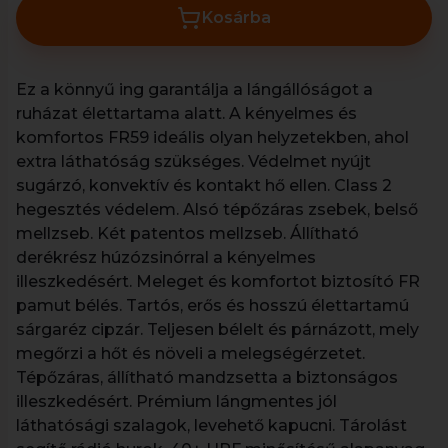
Kosárba
Ez a könnyű ing garantálja a lángállóságot a
ruházat élettartama alatt. A kényelmes és
komfortos FR59 ideális olyan helyzetekben, ahol
extra láthatóság szükséges. Védelmet nyújt
sugárzó, konvektív és kontakt hő ellen. Class 2
hegesztés védelem. Alsó tépőzáras zsebek, belső
mellzseb. Két patentos mellzseb. Állítható
derékrész húzózsinórral a kényelmes
illeszkedésért. Meleget és komfortot biztosító FR
pamut bélés. Tartós, erős és hosszú élettartamú
sárgaréz cipzár. Teljesen bélelt és párnázott, mely
megőrzi a hőt és növeli a melegségérzetet.
Tépőzáras, állítható mandzsetta a biztonságos
illeszkedésért. Prémium lángmentes jól
láthatósági szalagok, levehető kapucni. Tárolást