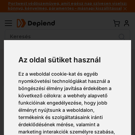
Portwest védőszemüveg, amit egész nap szívesen viselsz:
könnyű, kényelmes, páramentes – másnapi kiszállítással
Vissza
Az oldal sütiket használ
Részletes nézet
Egyszerű nézet
Ez a weboldal cookie-kat és egyéb
nyomkövetési technológiákat használ a
böngészési élmény javítása érdekében a
LW16 Portwest Női csíkos
következő célokra:
a webhely alapvető
funkcióinak engedélyezése
,
hogy jobb
tunika
élményt nyújtsunk a weboldalon
,
termékeink és szolgáltatásaink iránti
érdeklődésének mérése, valamint a
marketing interakciók személyre szabása
,