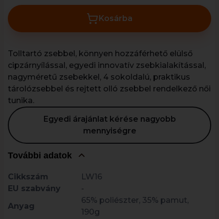
Kosárba
Tolltartó zsebbel, könnyen hozzáférhető elülső
cipzárnyílással, egyedi innovatív zsebkialakítással,
nagyméretű zsebekkel, 4 sokoldalú, praktikus
tárolózsebbel és rejtett olló zsebbel rendelkező női
tunika.
Egyedi árajánlat kérése nagyobb
mennyiségre
További adatok
Cikkszám
LW16
EU szabvány
-
65% poliészter, 35% pamut,
Anyag
190g