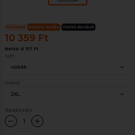
Portwest
köpeny, tunika
Utolsó darabok
10 359 Ft
Nettó: 8 157 Ft
szín
vízkék
méret
2XL
darabszám