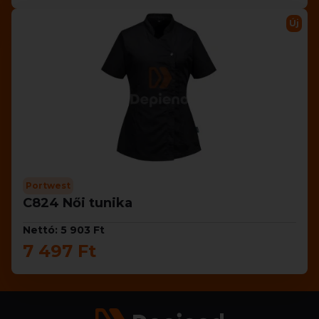
Új
Portwest
C824 Női tunika
Nettó: 5 903 Ft
7 497 Ft