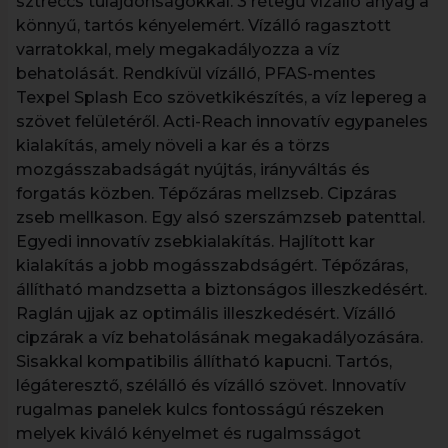
sztreccs tulajdonságokkal. 3 rétegű vízálló anyag a
könnyű, tartós kényelemért. Vízálló ragasztott
varratokkal, mely megakadályozza a víz
behatolását. Rendkívül vízálló, PFAS-mentes
Texpel Splash Eco szövetkikészítés, a víz lepereg a
szövet felületéről. Acti-Reach innovatív egypaneles
kialakítás, amely növeli a kar és a törzs
mozgásszabadságát nyújtás, irányváltás és
forgatás közben. Tépőzáras mellzseb. Cipzáras
zseb mellkason. Egy alsó szerszámzseb patenttal.
Egyedi innovatív zsebkialakítás. Hajlított kar
kialakítás a jobb mogásszabdságért. Tépőzáras,
állítható mandzsetta a biztonságos illeszkedésért.
Raglán ujjak az optimális illeszkedésért. Vízálló
cipzárak a víz behatolásának megakadályozására.
Sisakkal kompatibilis állítható kapucni. Tartós,
légáteresztő, szélálló és vízálló szövet. Innovatív
rugalmas panelek kulcs fontosságú részeken
melyek kiváló kényelmet és rugalmsságot