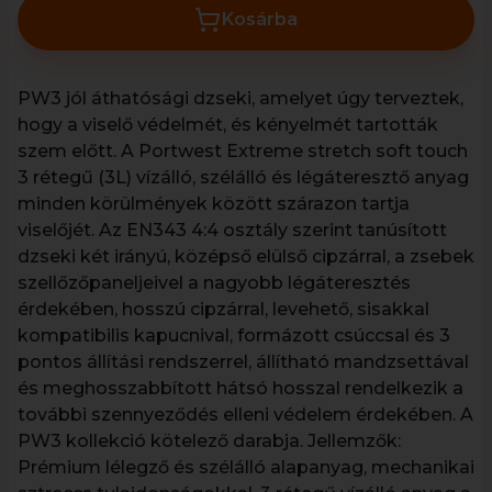
Kosárba
PW3 jól áthatósági dzseki, amelyet úgy terveztek,
hogy a viselő védelmét, és kényelmét tartották
szem előtt. A Portwest Extreme stretch soft touch
3 rétegű (3L) vízálló, szélálló és légáteresztő anyag
minden körülmények között szárazon tartja
viselőjét. Az EN343 4:4 osztály szerint tanúsított
dzseki két irányú, középső elülső cipzárral, a zsebek
szellőzőpaneljeivel a nagyobb légáteresztés
érdekében, hosszú cipzárral, levehető, sisakkal
kompatibilis kapucnival, formázott csúccsal és 3
pontos állítási rendszerrel, állítható mandzsettával
és meghosszabbított hátsó hosszal rendelkezik a
további szennyeződés elleni védelem érdekében. A
PW3 kollekció kötelező darabja. Jellemzők:
Prémium lélegző és szélálló alapanyag, mechanikai