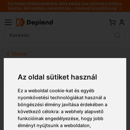
Portwest védőszemüveg, amit egész nap szívesen viselsz:
könnyű, kényelmes, páramentes – másnapi kiszállítással
Vissza
Részletes nézet
Egyszerű nézet
Az oldal sütiket használ
T161 Portwest PW3 Hi-Vis
Ez a weboldal cookie-kat és egyéb
nyomkövetési technológiákat használ a
Overhead esőkabát (3L)
böngészési élmény javítása érdekében a
következő célokra:
a webhely alapvető
funkcióinak engedélyezése
,
hogy jobb
élményt nyújtsunk a weboldalon
,