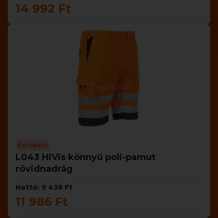
14 992 Ft
Portwest
L043 HiVis könnyű poli-pamut
rövidnadrág
Nettó: 9 438 Ft
11 986 Ft