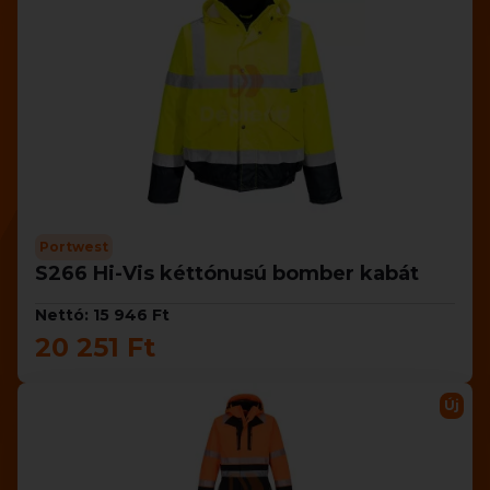
Portwest
S266 Hi-Vis kéttónusú bomber kabát
Nettó: 15 946 Ft
20 251 Ft
Új