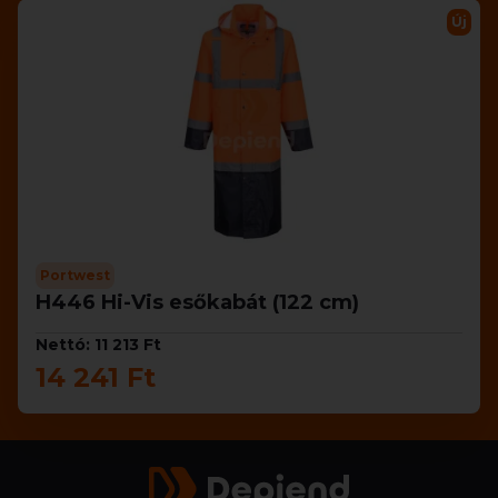
Új
Portwest
H446 Hi-Vis esőkabát (122 cm)
Nettó: 11 213 Ft
14 241 Ft