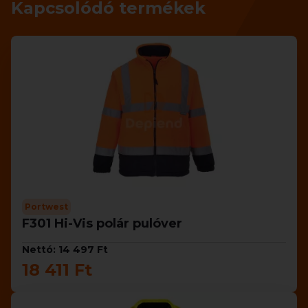
Kapcsolódó termékek
Portwest
F301 Hi-Vis polár pulóver
Nettó: 14 497 Ft
18 411 Ft