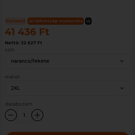
Portwest
jól láthatósági munkaruha
Új
41 436 Ft
Nettó: 32 627 Ft
szín
narancs/fekete
méret
2XL
darabszám