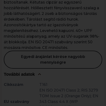
biztosítanak. Kétutas cipzár az egyszerű
hozzáférését. Hőillesztett fényvisszaverő szalag a
jobb láthatóságért. 2 zseb a biztonságos tárolás
érdekében. Tárolást segítő rádió hurok.
Azonosítókártya tartó az igazolványok
megjelenítéséhez. Levehető kapucni. 40+ UPF
minősítésű alapanyag, amely az UV-sugarak 98%-
át blokkolja. EN ISO 20471 szabvány szerint 50
mosásra minősítve. CE minősítés.
Egyedi árajánlat kérése nagyobb
mennyiségre
További adatok
Cikkszám
T161
EN ISO 20471 Class 2; RIS 3279
TOM Issue 2 (Orange Only); EN
EU szabvány
343 Class 4:4 X (WP