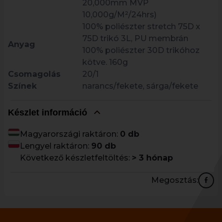
20,000mm MVP
10,000g/M²/24hrs)
100% poliészter stretch 75D x
75D trikó 3L, PU membrán
Anyag
100% poliészter 30D trikóhoz
kötve. 160g
Csomagolás
20/1
Színek
narancs/fekete, sárga/fekete
Készlet információ
Magyarországi raktáron:
0 db
Lengyel raktáron:
90 db
Következő készletfeltöltés:
> 3 hónap
Megosztás: