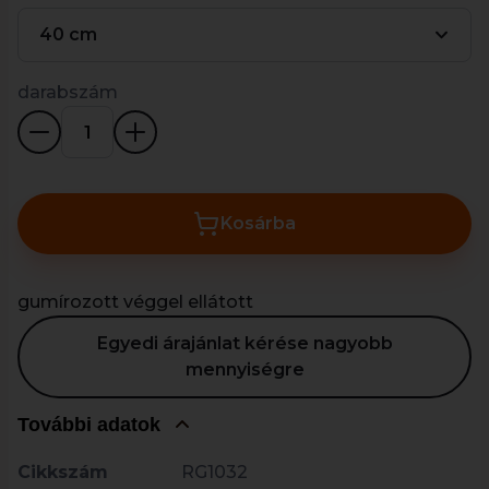
40 cm
darabszám
Kosárba
gumírozott véggel ellátott
Egyedi árajánlat kérése nagyobb
mennyiségre
További adatok
Cikkszám
RG1032