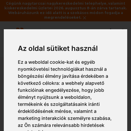
Cégünk nagytarcsai nagykereskedelmi telephelye, valamint
kiskereskedelmi üzletei 2026. augusztus 8-án zárva tartanak.
Webáruházunk ez idő alatt is a szokásos módon fogadja a
megrendeléseket.
Az oldal sütiket használ
Vissza
Ez a weboldal cookie-kat és egyéb
nyomkövetési technológiákat használ a
Részletes nézet
Egyszerű nézet
böngészési élmény javítása érdekében a
következő célokra:
a webhely alapvető
funkcióinak engedélyezése
,
hogy jobb
RG1032 fólia alkarvédő
élményt nyújtsunk a weboldalon
,
termékeink és szolgáltatásaink iránti
érdeklődésének mérése, valamint a
marketing interakciók személyre szabása
,
az Ön számára relevánsabb hirdetések