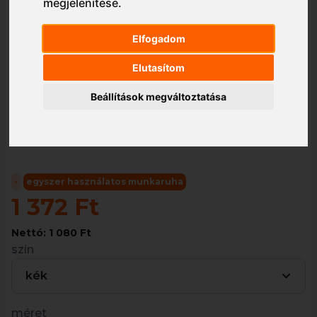
megjelenítése
.
Elfogadom
1/1
Elutasítom
Beállítások megváltoztatása
-
egyszer használatos munkaruha
1 372 Ft
Nettó: 1 080 Ft
szín
kék
méret