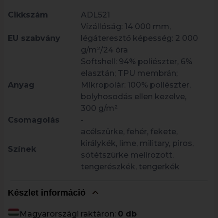
Cikkszám
ADL521
Vízállóság: 14 000 mm,
EU szabvány
légáteresztő képesség: 2 000
g/m²/24 óra
Softshell: 94% poliészter, 6%
elasztán; TPU membrán;
Anyag
Mikropolár: 100% poliészter,
bolyhosodás ellen kezelve,
300 g/m²
Csomagolás
-
acélszürke, fehér, fekete,
királykék, lime, military, piros,
Színek
sötétszürke melírozott,
tengerészkék, tengerkék
Készlet információ
Magyarországi raktáron:
0 db