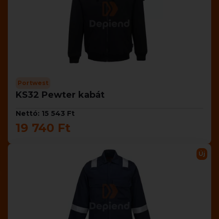
Portwest
KS32 Pewter kabát
Nettó: 15 543 Ft
19 740 Ft
Új