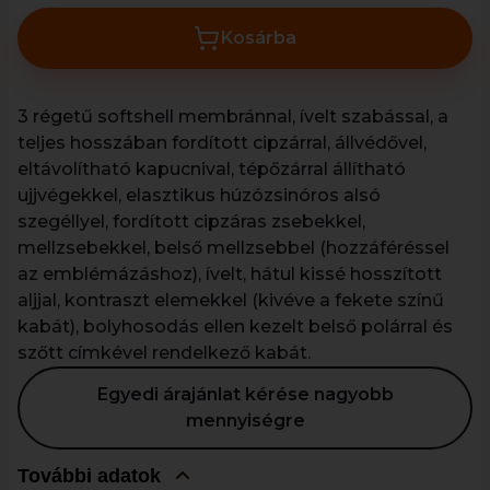
Kosárba
3 régetű softshell membránnal, ívelt szabással, a
teljes hosszában fordított cipzárral, állvédővel,
eltávolítható kapucnival, tépőzárral állítható
ujjvégekkel, elasztikus húzózsinóros alsó
szegéllyel, fordított cipzáras zsebekkel,
mellzsebekkel, belső mellzsebbel (hozzáféréssel
az emblémázáshoz), ívelt, hátul kissé hosszított
aljjal, kontraszt elemekkel (kivéve a fekete színű
kabát), bolyhosodás ellen kezelt belső polárral és
szőtt címkével rendelkező kabát.
Egyedi árajánlat kérése nagyobb
mennyiségre
További adatok