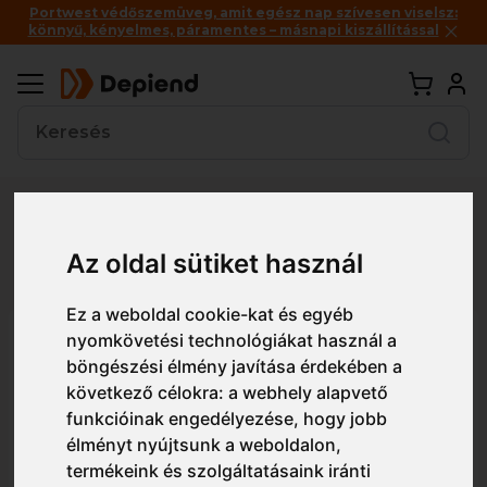
Portwest védőszemüveg, amit egész nap szívesen viselsz:
könnyű, kényelmes, páramentes – másnapi kiszállítással
Vissza
Az oldal sütiket használ
Részletes nézet
Egyszerű nézet
Ez a weboldal cookie-kat és egyéb
ADL521 Malfini Performance női
nyomkövetési technológiákat használ a
böngészési élmény javítása érdekében a
kabát
következő célokra:
a webhely alapvető
funkcióinak engedélyezése
,
hogy jobb
élményt nyújtsunk a weboldalon
,
termékeink és szolgáltatásaink iránti