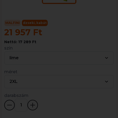
MALFINI
dzseki, kabát
21 957 Ft
Nettó: 17 289 Ft
szín
lime
méret
2XL
darabszám