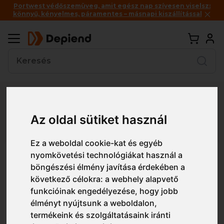
Portwest védőszemüveg, amit egész nap szívesen viselsz:
könnyű, kényelmes, páramentes – másnapi kiszállítással
Vissza
Az oldal sütiket használ
Részletes nézet
Egyszerű nézet
Ez a weboldal cookie-kat és egyéb
nyomkövetési technológiákat használ a
P970 Portwest ABEK1P3
böngészési élmény javítása érdekében a
kombinált szűrő, speciális
következő célokra:
a webhely alapvető
menetes csatlakozás (4 db)
funkcióinak engedélyezése
,
hogy jobb
élményt nyújtsunk a weboldalon
,
termékeink és szolgáltatásaink iránti