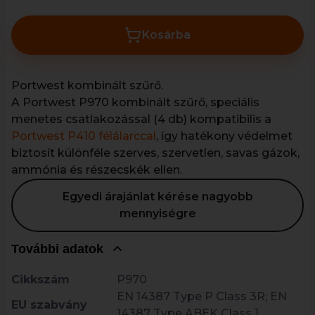
Kosárba
Portwest kombinált szűrő.
A Portwest P970 kombinált szűrő, speciális
menetes csatlakozással (4 db) kompatibilis a
Portwest P410 félálarccal
, így hatékony védelmet
biztosít különféle szerves, szervetlen, savas gázok,
ammónia és részecskék ellen.
Egyedi árajánlat kérése nagyobb
mennyiségre
További adatok
Cikkszám
P970
EN 14387 Type P Class 3R; EN
EU szabvány
14387 Type ABEK Class 1