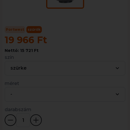
Portwest
szűrők
19 966 Ft
Nettó: 15 721 Ft
szín
szürke
méret
-
darabszám