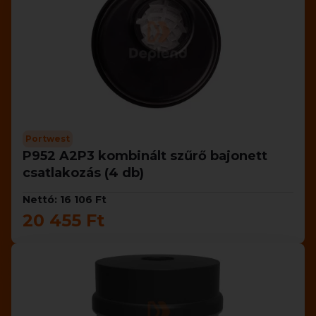
Portwest
P952 A2P3 kombinált szűrő bajonett
csatlakozás (4 db)
Nettó: 16 106 Ft
20 455 Ft