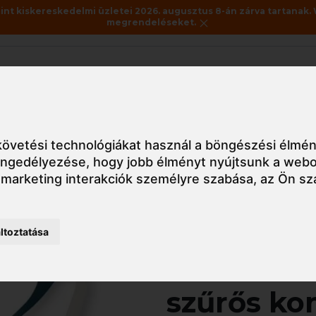
nt kiskereskedelmi üzletei 2026. augusztus 8-án zárva tartanak. 
megrendeléseket.
Akciók
Utolsó darabok
rcok
3M4255 FFA2P3RD fix szűrős kombinált félálarc
övetési technológiákat használ a böngészési élmén
 engedélyezése
,
hogy jobb élményt nyújtsunk a webo
 marketing interakciók személyre szabása
,
az Ön sz
Részletes nézet
ltoztatása
3M4255 F
szűrős kom