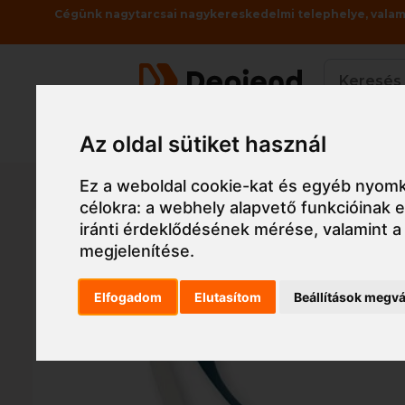
Cégünk nagytarcsai nagykereskedelmi telephelye, valami
Termékek
Az oldal sütiket használ
Főoldal
Munkaruha
Maszk, légzésvédő
ála
Ez a weboldal cookie-kat és egyéb nyomk
célokra:
a webhely alapvető funkcióinak
iránti érdeklődésének mérése, valamint a
megjelenítése
.
Elfogadom
Elutasítom
Beállítások megvá