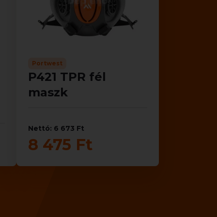
Portwest
P421 TPR fél
maszk
Nettó: 6 673 Ft
8 475 Ft