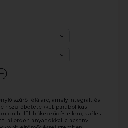
ylő szűrő félálarc, amely integrált és
zén szűrőbetétekkel, parabolikus
larcon belüli hőképződés ellen), széles
anti-allergén anyagokkal, alacsony
, nagyobb eltömődéssel szembeni