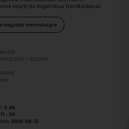
oros teszt) és higiénikus hordtáskaval
ése nagyobb mennyiségre
M4255
N405:2001 + A1:2009
DARAB
ehér
n:
0 db
11 - 50
ltés:
2026-08-12