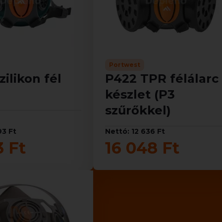
Portwest
zilikon fél
P422 TPR félálarc
készlet (P3
szűrőkkel)
93 Ft
Nettó: 12 636 Ft
3 Ft
16 048 Ft