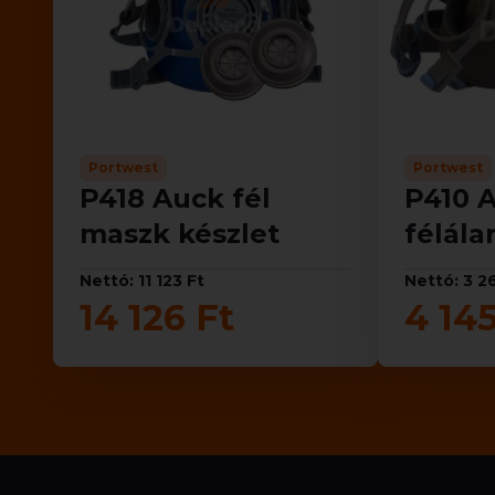
Portwest
Portwest
P418 Auck fél
P410 
maszk készlet
félála
Nettó: 11 123 Ft
Nettó: 3 2
14 126 Ft
4 145