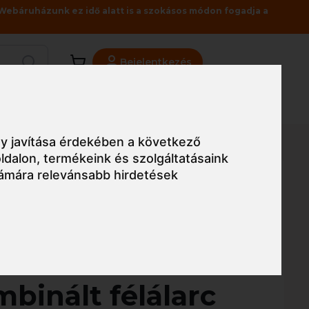
Webáruházunk ez idő alatt is a szokásos módon fogadja a
Bejelentkezés
Viszonteladóknak
Üzleteink
Blog
y javítása érdekében a következő
ldalon
,
termékeink és szolgáltatásaink
ámára relevánsabb hirdetések
Egyszerű nézet
FA2P3RD fix
binált félálarc