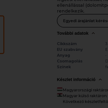
ellenállással (dolomitp
rendelkezik.
Egyedi árajánlat kér
További adatok
Cikkszám
3
EU szabvány
E
Anyag
-
Csomagolás
Színek
f
Készlet információ
Magyarországi raktáro
Magyar külső raktáron:
Következő készletfeltö