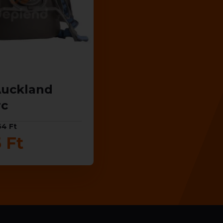
Auckland
rc
64 Ft
 Ft