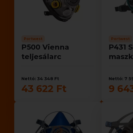
Portwest
Portwest
P500 Vienna
P431 S
teljesálarc
maszk
Nettó: 34 348 Ft
Nettó: 7 5
43 622 Ft
9 64