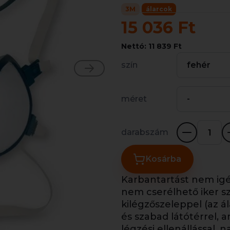
3M
álarcok
15 036 Ft
Nettó: 11 839 Ft
szín
fehér
méret
-
darabszám
Kosárba
Karbantartást nem igén
nem cserélhető iker s
kilégzőszeleppel (az á
és szabad látótérrel, 
légzési ellenállással