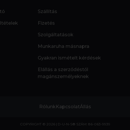
tó
Szállítás
ltételek
Fizetés
Szolgáltatások
Munkaruha másnapra
Gyakran ismételt kérdések
Elállás a szerződéstől
magánszemélyeknek
Rólunk
Kapcsolat
Állás
COPYRIGHT © 2026 | D-U-N-S® SZÁM: 86-063-9939