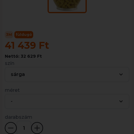
3M
füldugó
41 439 Ft
Nettó: 32 629 Ft
szín
sárga
méret
-
darabszám