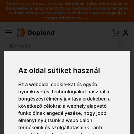
Cégünk nagytarcsai nagykereskedelmi telephelye, valamint
kiskereskedelmi üzletei 2026. augusztus 8-án zárva tartanak.
Webáruházunk ez idő alatt is a szokásos módon fogadja a
megrendeléseket.
Vissza
Az oldal sütiket használ
Részletes nézet
Egyszerű nézet
Ez a weboldal cookie-kat és egyéb
nyomkövetési technológiákat használ a
30150 E.A.R. Classic füldugó
böngészési élmény javítása érdekében a
buborék E.A.R. One Touch
következő célokra:
a webhely alapvető
füldugó adagolóhoz (500 pár)
funkcióinak engedélyezése
,
hogy jobb
élményt nyújtsunk a weboldalon
,
termékeink és szolgáltatásaink iránti