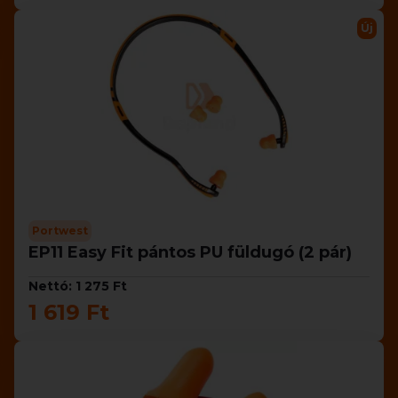
Új
Portwest
EP11 Easy Fit pántos PU füldugó (2 pár)
Nettó: 1 275 Ft
1 619 Ft