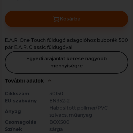
Kosárba
E.A.R. One Touch füldugó adagolóhoz buborék 500
pár E.A.R. Classic füldugóval.
Egyedi árajánlat kérése nagyobb
mennyiségre
További adatok
Cikkszám
30150
EU szabvány
EN352-2
Habosított polimer/PVC
Anyag
szivacs, műanyag
Csomagolás
BOX500
Színek
sárga