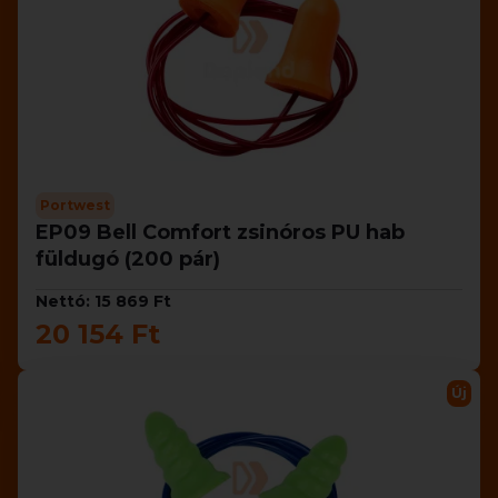
Portwest
EP09 Bell Comfort zsinóros PU hab
füldugó (200 pár)
Nettó: 15 869 Ft
20 154 Ft
Új