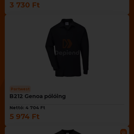
3 730 Ft
Portwest
B212 Genoa pólóing
Nettó: 4 704 Ft
5 974 Ft
Új