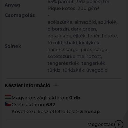
65% pamut, 35% poliészter,
Anyag
Pique kötés, 200 g/m²
Csomagolás
-
acélszürke, almazöld, azúrkék,
bíborszín, dark green,
égszínkék, éjkék, fehér, fekete,
fűzöld, khaki, királykék,
Színek
narancssárga, piros, sárga,
sötétszürke melírozott,
tengerészkék, tengerkék,
türkiz, türkizkék, üvegzöld
Készlet információ
Magyarországi raktáron:
0 db
Cseh raktáron:
682
Következő készletfeltöltés:
> 3 hónap
Megosztás: