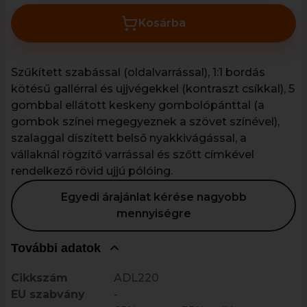
Kosárba
Szűkített szabással (oldalvarrással), 1:1 bordás
kötésű gallérral és ujjvégekkel (kontraszt csíkkal), 5
gombbal ellátott keskeny gombolópánttal (a
gombok színei megegyeznek a szövet színével),
szalaggal díszített belső nyakkivágással, a
vállaknál rögzítő varrással és szőtt címkével
rendelkező rövid ujjú pólóing.
Egyedi árajánlat kérése nagyobb
mennyiségre
További adatok
Cikkszám
ADL220
EU szabvány
-