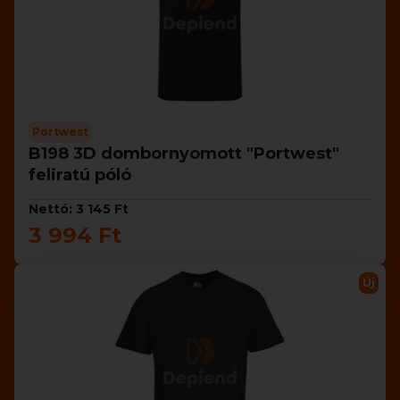
Portwest
B198 3D dombornyomott "Portwest"
feliratú póló
Nettó: 3 145 Ft
3 994 Ft
Új