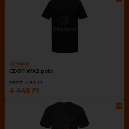
Portwest
CD811 WX2 póló
Nettó: 3 500 Ft
4 445 Ft
Új