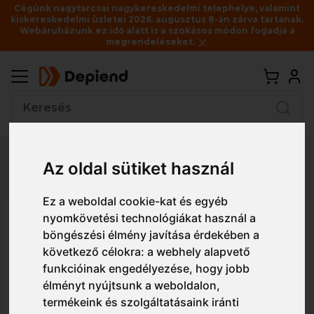
Cégünk nagytarcsai nagykereskedelmi telephelye, valamint
kiskereskedelmi üzletei 2026. augusztus 8-án zárva tartanak.
Webáruházunk ez idő alatt is a szokásos módon fogadja a
megrendeléseket.
Vissza
Az oldal sütiket használ
Részletes nézet
Egyszerű nézet
Ez a weboldal cookie-kat és egyéb
ADL220 Malfini Urban női
nyomkövetési technológiákat használ a
böngészési élmény javítása érdekében a
pólóing
következő célokra:
a webhely alapvető
funkcióinak engedélyezése
,
hogy jobb
élményt nyújtsunk a weboldalon
,
termékeink és szolgáltatásaink iránti