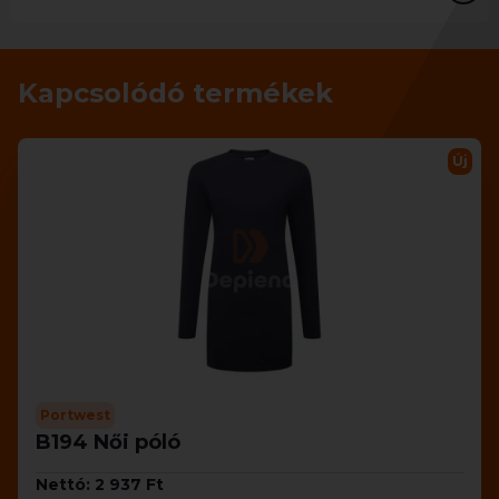
Kapcsolódó termékek
Új
Portwest
B194 Női póló
Nettó: 2 937 Ft