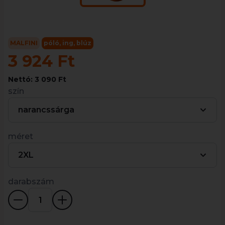
MALFINI
póló, ing, blúz
3 924 Ft
Nettó: 3 090 Ft
szín
narancssárga
méret
2XL
darabszám