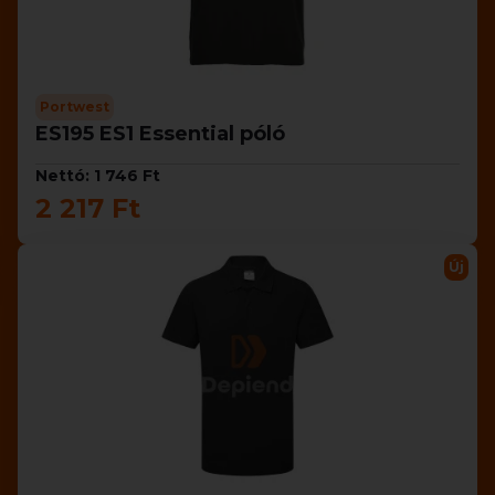
Portwest
ES195 ES1 Essential póló
Nettó: 1 746 Ft
2 217 Ft
Új