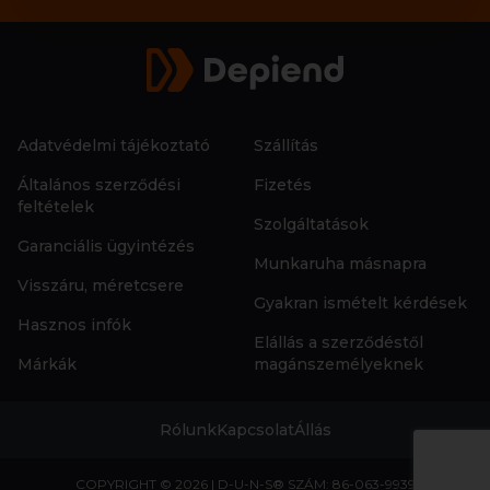
Adatvédelmi tájékoztató
Szállítás
Általános szerződési
Fizetés
feltételek
Szolgáltatások
Garanciális ügyintézés
Munkaruha másnapra
Visszáru, méretcsere
Gyakran ismételt kérdések
Hasznos infók
Elállás a szerződéstől
Márkák
magánszemélyeknek
Rólunk
Kapcsolat
Állás
COPYRIGHT © 2026 | D-U-N-S® SZÁM: 86-063-9939