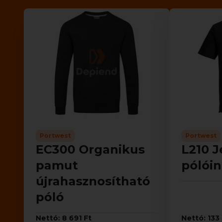
Portwest
Portwest
EC300 Organikus
L210 J
pamut
pólóin
újrahasznosítható
póló
Nettó: 8 691 Ft
Nettó: 133 