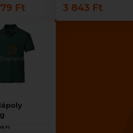
079 Ft
3 843 Ft
Nápoly
ng
98 Ft