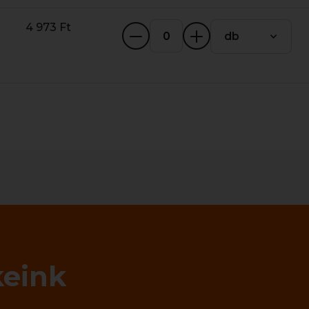
4 973 Ft
db
keink