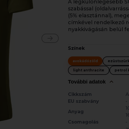
A legkülönlegesebb S
szabással (oldalvarráss
(5% elasztánnal), mege
címkével rendelkező rö
nyakkivágásán belül fe
Színek
avokádózöld
ezüstszür
light anthracite
petrol 
További adatok
Cikkszám
A
EU szabvány
-
1
Anyag
1
Csomagolás
-
a