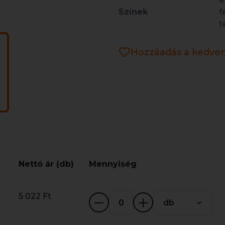
Színek
f
t
Hozzáadás a kedve
Nettó ár (db)
Mennyiség
5 022 Ft
db