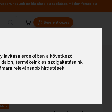
Webáruházunk ez idő alatt is a szokásos módon fogadja a
Bejelentkezés
Viszonteladóknak
Üzleteink
Blog
y javítása érdekében a következő
ldalon
,
termékeink és szolgáltatásaink
ámára relevánsabb hirdetések
Egyszerű nézet
lfini Premium
férfi póló
 blúz