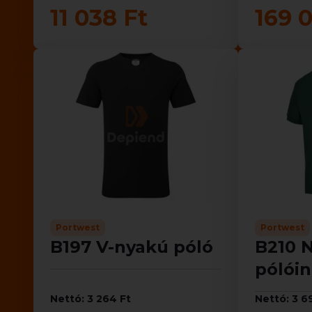
11 038 Ft
169 
Portwest
Portwest
B197 V-nyakú póló
B210 
pólói
Nettó: 3 264 Ft
Nettó: 3 6