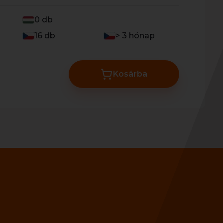
0 db
16 db
> 3 hónap
Kosárba