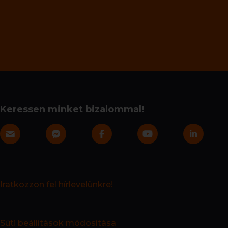
Keressen minket bizalommal!
Iratkozzon fel hírlevelünkre!
Süti beállítások módosítása