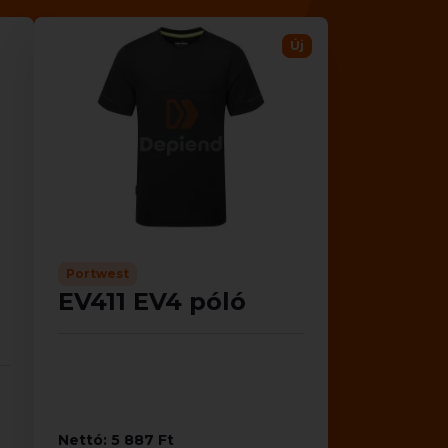
Új
Portwest
EV411 EV4 póló
Nettó: 5 887 Ft