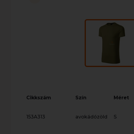
Cikkszám
Szín
Méret
153A313
avokádózöld
S