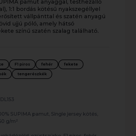
UPIMA pamut anyaggal, testhezálló
al), 1:1 bordás kötésű nyakszegéllyel
rősített vállpánttal és szatén anyagú
vid ujjú póló, amely hátsó
kete színű szatén szalag található.
ke
F1 piros
fehér
fekete
kék
tengerészkék
DL153
00% SUPIMA pamut, Single jersey kötés,
60 g/m²
vokádózöld, ezüstszürke, F1 piros, fehér,