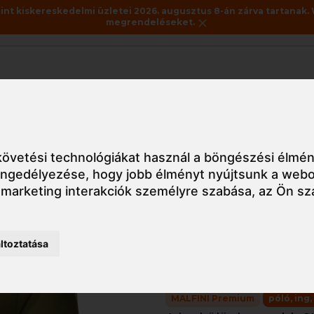
nt kiskereskedelmi üzletei 2026. augusztus 8-án zárva tartanak. 
megrendeléseket.
Akciók
Utolsó darabok
blúz
ADL153 Malfini Premium Exclusive férfi póló
övetési technológiákat használ a böngészési élmén
 engedélyezése
,
hogy jobb élményt nyújtsunk a webo
 marketing interakciók személyre szabása
,
az Ön sz
Részletes nézet
ADL153 Ma
ltoztatása
Exclusive 
MALFINI Premium
póló, ing,