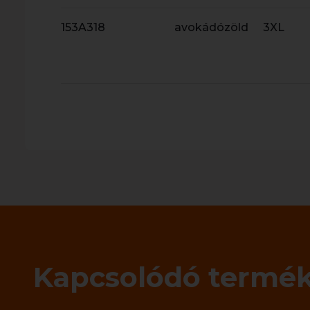
153A318
avokádózöld
3XL
Kapcsolódó termé