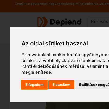
Cégünk nagytarcsai nagykereskedelmi telephelye, valami
Termékek
Az oldal sütiket használ
Főoldal
Munkaruha
Munkaruha
Póló, ing, 
Ez a weboldal cookie-kat és egyéb nyomk
célokra:
a webhely alapvető funkcióinak
iránti érdeklődésének mérése, valamint a
megjelenítése
.
Elfogadom
Elutasítom
Beállítások megvá