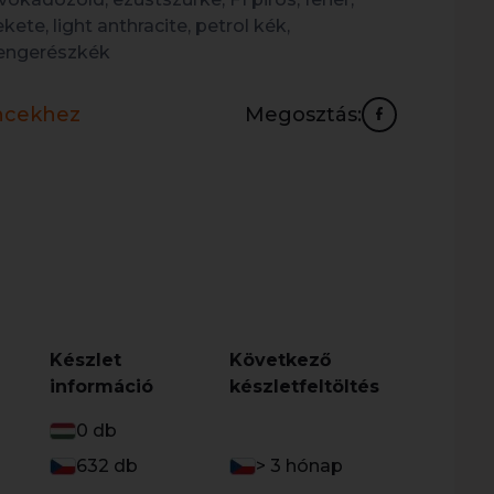
ekete, light anthracite, petrol kék,
engerészkék
ncekhez
Megosztás:
Készlet
Következő
információ
készletfeltöltés
0 db
632 db
> 3 hónap