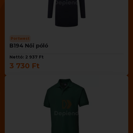
Portwest
B194 Női póló
Nettó: 2 937 Ft
3 730 Ft