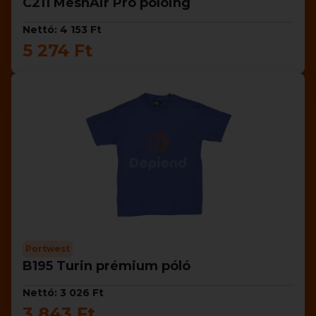
C211 MeshAir Pro pólóing
Nettó: 4 153 Ft
5 274 Ft
Portwest
B195 Turin prémium póló
Nettó: 3 026 Ft
3 843 Ft