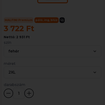
MALFINI Premium
póló, ing, blúz
Új
3 722 Ft
Nettó: 2 931 Ft
szín
fehér
méret
2XL
darabszám