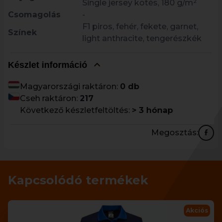
Single jersey kötés, 180 g/m²
Csomagolás
-
F1 piros, fehér, fekete, garnet,
Színek
light anthracite, tengerészkék
Készlet információ
Magyarországi raktáron:
0 db
Cseh raktáron:
217
Következő készletfeltöltés:
> 3 hónap
Megosztás:
Kapcsolódó termékek
Akciós