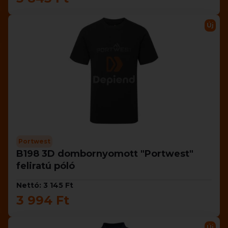
Új
Portwest
B198 3D dombornyomott "Portwest"
feliratú póló
Nettó: 3 145 Ft
3 994 Ft
Új