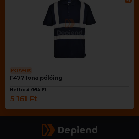
Portwest
F477 Iona pólóing
Nettó: 4 064 Ft
5 161 Ft