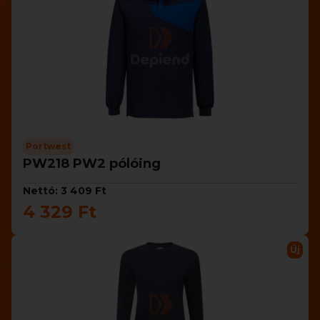
Portwest
PW218 PW2 pólóing
Nettó: 3 409 Ft
4 329 Ft
Új