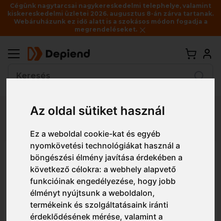
Cégünk nagytarcsai nagykereskedelmi telephelye, valamint
kiskereskedelmi üzletei 2026. augusztus 8-án zárva tartanak.
Webáruházunk ez idő alatt is a szokásos módon fogadja a
megrendeléseket.
Vissza
Az oldal sütiket használ
Részletes nézet
Egyszerű nézet
Ez a weboldal cookie-kat és egyéb
nyomkövetési technológiákat használ a
ADL700 Malfini Premium Action
böngészési élmény javítása érdekében a
V-neck V nyakú férfi póló
következő célokra:
a webhely alapvető
funkcióinak engedélyezése
,
hogy jobb
élményt nyújtsunk a weboldalon
,
termékeink és szolgáltatásaink iránti
érdeklődésének mérése, valamint a