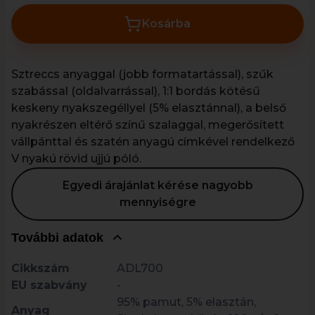
Kosárba
Sztreccs anyaggal (jobb formatartással), szűk
szabással (oldalvarrással), 1:1 bordás kötésű
keskeny nyakszegéllyel (5% elasztánnal), a belső
nyakrészen eltérő színű szalaggal, megerősített
vállpánttal és szatén anyagú címkével rendelkező
V nyakú rövid ujjú póló.
Egyedi árajánlat kérése nagyobb
mennyiségre
További adatok
Cikkszám
ADL700
EU szabvány
-
95% pamut, 5% elasztán,
Anyag