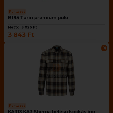
Portwest
B195 Turin prémium póló
Nettó: 3 026 Ft
3 843 Ft
Új
Portwest
KA313 KA3 Sherpa bélésű kockás ing