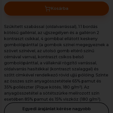
Kosárba
Szűkített szabással (oldalvarrással), 1:1 bordás
kötésű gallérral, az ujjszegélyen és a galléron 2
kontraszt csíkkal, 4 gombbal ellátott keskeny
gombolópánttal (a gombok színei megegyeznek a
szövet színével, az utolsó gomb eltérő színű
cérnával varrva), kontraszt csíkos belső
gombolópánttal, a vállaknál rögzítő varrással,
oldalvarrás hasítékkal (kontraszt szalaggal) és
szőtt címkével rendelkező rövid ujjú pólóing. Szinte
az összes szín anyagösszetétele 65% pamut és
35% poliészter (Pique kötés, 180 g/m²). Az
anyagösszetétel a sötétszürke melírozott szín
esetében 85% pamut és 15% viszkóz (180 g/m²).
Egyedi árajánlat kérése nagyobb