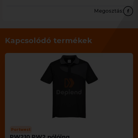
Megosztás:
Kapcsolódó termékek
Portwest
PW210 PW2 pólóing