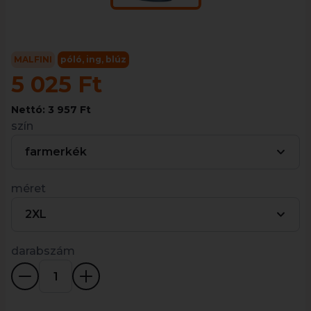
MALFINI
póló, ing, blúz
5 025 Ft
Nettó: 3 957 Ft
szín
farmerkék
méret
2XL
darabszám