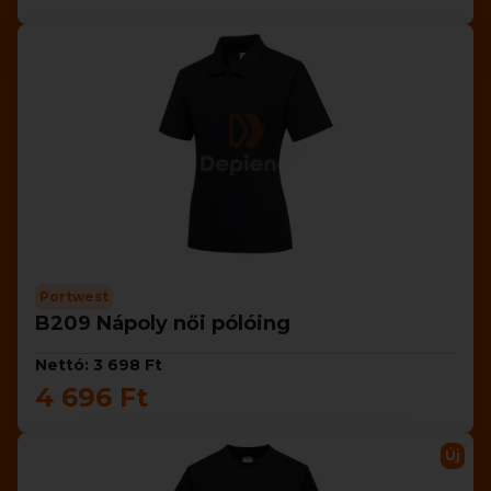
Portwest
B209 Nápoly női pólóing
Nettó: 3 698 Ft
4 696 Ft
Új