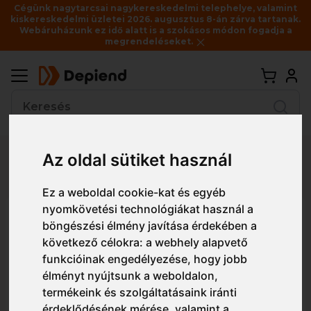
Cégünk nagytarcsai nagykereskedelmi telephelye, valamint
kiskereskedelmi üzletei 2026. augusztus 8-án zárva tartanak.
Webáruházunk ez idő alatt is a szokásos módon fogadja a
megrendeléseket.
Vissza
Az oldal sütiket használ
Részletes nézet
Egyszerű nézet
Ez a weboldal cookie-kat és egyéb
nyomkövetési technológiákat használ a
ADL233 Malfini Focus női
böngészési élmény javítása érdekében a
pólóing
következő célokra:
a webhely alapvető
funkcióinak engedélyezése
,
hogy jobb
élményt nyújtsunk a weboldalon
,
termékeink és szolgáltatásaink iránti
érdeklődésének mérése, valamint a