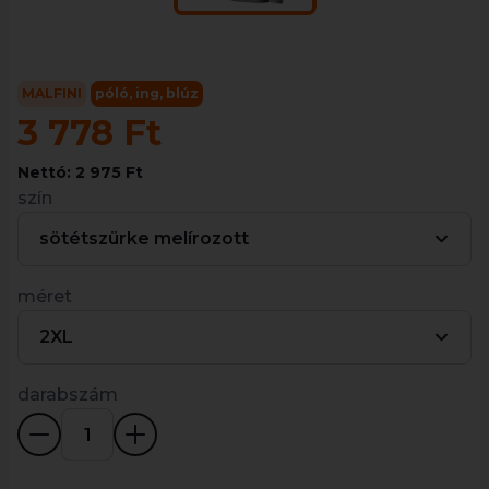
MALFINI
póló, ing, blúz
3 778 Ft
Nettó: 2 975 Ft
szín
sötétszürke melírozott
méret
2XL
darabszám