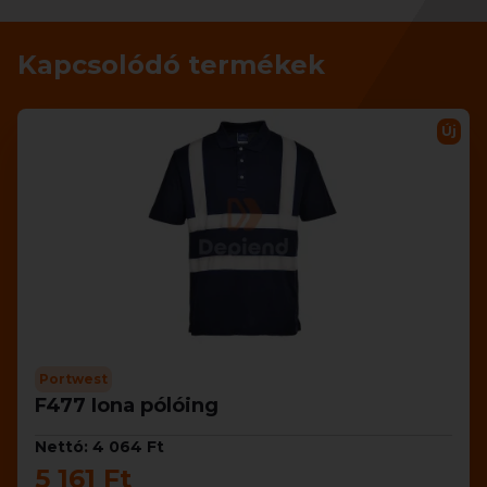
Kapcsolódó termékek
Új
Portwest
F477 Iona pólóing
Nettó: 4 064 Ft
5 161 Ft