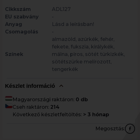
Cikkszám
ADL127
EU szabvány
-
Anyag
Lásd a leírásban!
Csomagolás
-
almazöld, azúrkék, fehér,
fekete, fukszia, királykék,
Színek
málna, piros, sötét türkizkék,
sötétszürke melírozott,
tengerkék
Készlet információ
Magyarországi raktáron:
0 db
Cseh raktáron:
214
Következő készletfeltöltés:
> 3 hónap
Megosztás: