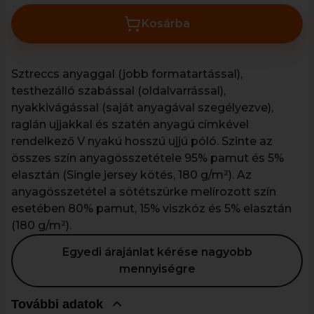
Kosárba
Sztreccs anyaggal (jobb formatartással),
testhezálló szabással (oldalvarrással),
nyakkivágással (saját anyagával szegélyezve),
raglán ujjakkal és szatén anyagú címkével
rendelkező V nyakú hosszú ujjú póló. Szinte az
összes szín anyagösszetétele 95% pamut és 5%
elasztán (Single jersey kötés, 180 g/m²). Az
anyagösszetétel a sötétszürke melírozott szín
esetében 80% pamut, 15% viszkóz és 5% elasztán
(180 g/m²).
Egyedi árajánlat kérése nagyobb
mennyiségre
További adatok