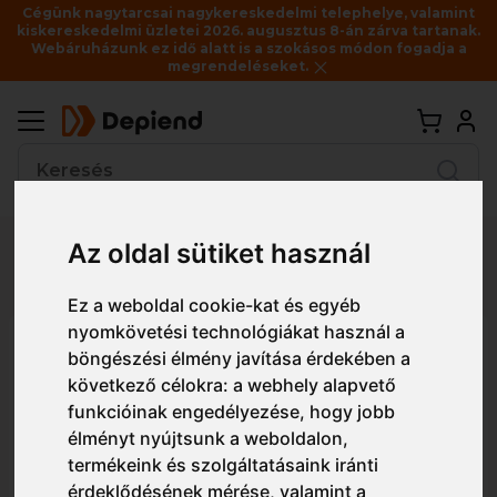
Cégünk nagytarcsai nagykereskedelmi telephelye, valamint
kiskereskedelmi üzletei 2026. augusztus 8-án zárva tartanak.
Webáruházunk ez idő alatt is a szokásos módon fogadja a
megrendeléseket.
Vissza
Az oldal sütiket használ
Részletes nézet
Egyszerű nézet
Ez a weboldal cookie-kat és egyéb
nyomkövetési technológiákat használ a
ADL127 Malfini Elegance V
böngészési élmény javítása érdekében a
nyakú női póló
következő célokra:
a webhely alapvető
funkcióinak engedélyezése
,
hogy jobb
élményt nyújtsunk a weboldalon
,
termékeink és szolgáltatásaink iránti
érdeklődésének mérése, valamint a