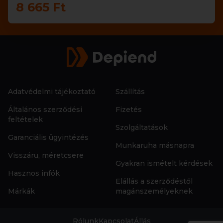
8 665 Ft
Adatvédelmi tájékoztató
Szállítás
Általános szerződési
Fizetés
feltételek
Szolgáltatások
Garanciális ügyintézés
Munkaruha másnapra
Visszáru, méretcsere
Gyakran ismételt kérdések
Hasznos infók
Elállás a szerződéstől
Márkák
magánszemélyeknek
Rólunk
Kapcsolat
Állás