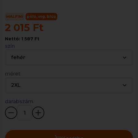
MALFINI
póló, ing, blúz
2 015 Ft
Nettó: 1 587 Ft
szín
fehér
méret
2XL
darabszám