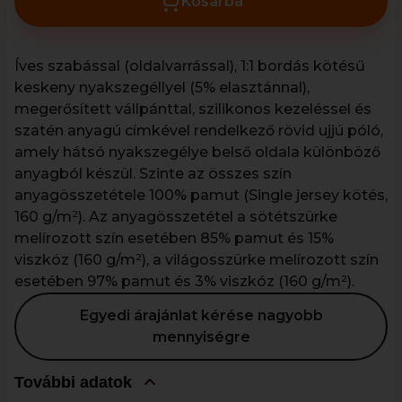
Kosárba
Íves szabással (oldalvarrással), 1:1 bordás kötésű
keskeny nyakszegéllyel (5% elasztánnal),
megerősített vállpánttal, szilikonos kezeléssel és
szatén anyagú címkével rendelkező rövid ujjú póló,
amely hátsó nyakszegélye belső oldala különböző
anyagból készül. Szinte az összes szín
anyagösszetétele 100% pamut (Single jersey kötés,
160 g/m²). Az anyagösszetétel a sötétszürke
melírozott szín esetében 85% pamut és 15%
viszkóz (160 g/m²), a világosszürke melírozott szín
esetében 97% pamut és 3% viszkóz (160 g/m²).
Egyedi árajánlat kérése nagyobb
mennyiségre
További adatok