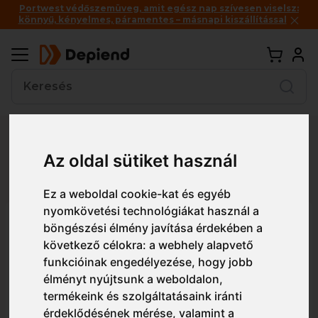
Portwest védőszemüveg, amit egész nap szívesen viselsz:
könnyű, kényelmes, páramentes – másnapi kiszállítással
Vissza
Az oldal sütiket használ
Részletes nézet
Egyszerű nézet
Ez a weboldal cookie-kat és egyéb
nyomkövetési technológiákat használ a
ADL134 Malfini Basic női póló
böngészési élmény javítása érdekében a
következő célokra:
a webhely alapvető
funkcióinak engedélyezése
,
hogy jobb
élményt nyújtsunk a weboldalon
,
termékeink és szolgáltatásaink iránti
érdeklődésének mérése, valamint a