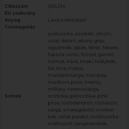
Cikkszám
ADL134
EU szabvány
-
Anyag
Lásd a leírásban!
Csomagolás
-
acélszürke, azúrkék, citrom,
coral, denim, ebony gray,
égszínkék, éjkék, fehér, fekete,
fukszia vörös, fűzöld, garnet,
homok, kávé, khaki, királykék,
lila, lime, málna,
mandarinsárga, mandula,
marlboro piros, menta,
military, narancssárga,
Színek
orchidea, petrol blue, pink,
piros, rododendron, rózsaszín,
sárga, smaragdzöld, snorkel
kék, sötét palakő, sötétszürke
melírozott, tengerészkék,