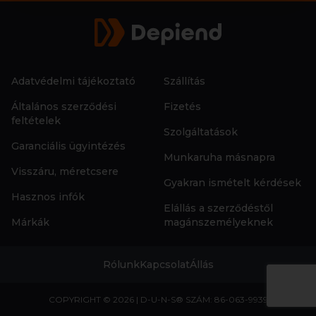
Adatvédelmi tájékoztató
Szállítás
Általános szerződési
Fizetés
feltételek
Szolgáltatások
Garanciális ügyintézés
Munkaruha másnapra
Visszáru, méretcsere
Gyakran ismételt kérdések
Hasznos infók
Elállás a szerződéstől
Márkák
magánszemélyeknek
Rólunk
Kapcsolat
Állás
COPYRIGHT © 2026 | D-U-N-S® SZÁM: 86-063-9939