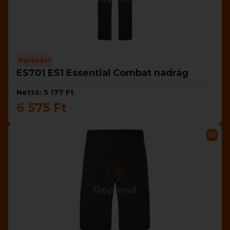
Portwest
ES701 ES1 Essential Combat nadrág
Nettó: 5 177 Ft
6 575 Ft
Új