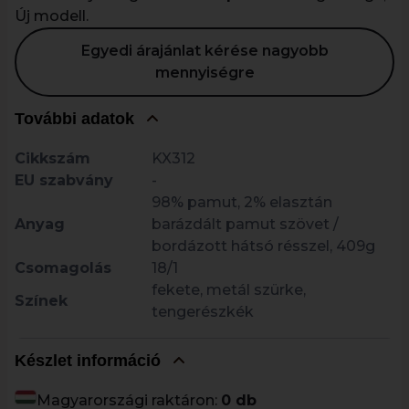
Új modell.
Egyedi árajánlat kérése nagyobb
mennyiségre
További adatok
Cikkszám
KX312
EU szabvány
-
98% pamut, 2% elasztán
Anyag
barázdált pamut szövet /
bordázott hátsó résszel, 409g
Csomagolás
18/1
fekete, metál szürke,
Színek
tengerészkék
Készlet információ
Magyarországi raktáron:
0 db