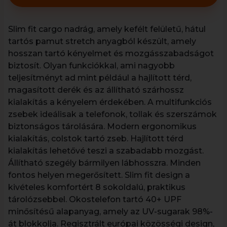
Slim fit cargo nadrág, amely kefélt felületű, hátul
tartós pamut stretch anyagból készült, amely
hosszan tartó kényelmet és mozgásszabadságot
biztosít. Olyan funkciókkal, ami nagyobb
teljesítményt ad mint például a hajlított térd,
magasított derék és az állítható szárhossz
kialakítás a kényelem érdekében. A multifunkciós
zsebek ideálisak a telefonok, tollak és szerszámok
biztonságos tárolására. Modern ergonomikus
kialakítás, colstok tartó zseb. Hajlított térd
kialakítás lehetővé teszi a szabadabb mozgást.
Állítható szegély bármilyen lábhosszra. Minden
fontos helyen megerősített. Slim fit design a
kivételes komfortért 8 sokoldalú, praktikus
tárolózsebbel. Okostelefon tartó 40+ UPF
minősítésű alapanyag, amely az UV-sugarak 98%-
át blokkolja. Regisztrált európai közösségi design,