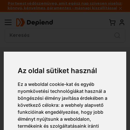
Portwest védőszemüveg, amit egész nap szívesen viselsz:
könnyű, kényelmes, páramentes – másnapi kiszállítással
Vissza
Az oldal sütiket használ
Részletes nézet
Egyszerű nézet
Ez a weboldal cookie-kat és egyéb
KX312 Portwest KX3 téli nadrág
nyomkövetési technológiákat használ a
böngészési élmény javítása érdekében a
következő célokra:
a webhely alapvető
funkcióinak engedélyezése
,
hogy jobb
élményt nyújtsunk a weboldalon
,
termékeink és szolgáltatásaink iránti