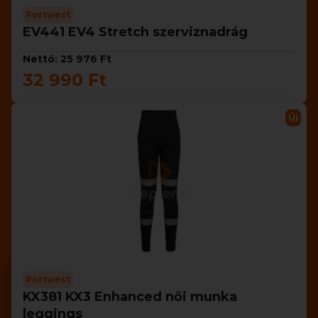
Portwest
EV441 EV4 Stretch szerviznadrág
Nettó: 25 976 Ft
32 990 Ft
Új
Portwest
KX381 KX3 Enhanced női munka
leggings