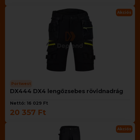
Akciós
Portwest
DX444 DX4 lengőzsebes rövidnadrág
Nettó: 16 029 Ft
20 357 Ft
Akciós