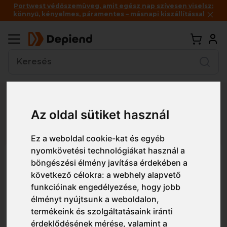
Portwest védőszemüveg, amit egész nap szívesen viselsz:
könnyű, kényelmes, páramentes – másnapi kiszállítással
Vissza
Az oldal sütiket használ
Részletes nézet
Egyszerű nézet
Ez a weboldal cookie-kat és egyéb
nyomkövetési technológiákat használ a
ADL5X8 Malfini Next unisex
böngészési élmény javítása érdekében a
polár mellény
következő célokra:
a webhely alapvető
funkcióinak engedélyezése
,
hogy jobb
élményt nyújtsunk a weboldalon
,
termékeink és szolgáltatásaink iránti
érdeklődésének mérése, valamint a