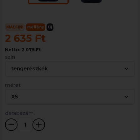
MALFINI
mellény
Új
2 635 Ft
Nettó: 2 075 Ft
szín
tengerészkék
méret
XS
darabszám