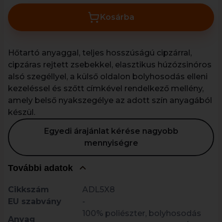
Kosárba
Hőtartó anyaggal, teljes hosszúságú cipzárral,
cipzáras rejtett zsebekkel, elasztikus húzózsinóros
alsó szegéllyel, a külső oldalon bolyhosodás elleni
kezeléssel és szőtt címkével rendelkező mellény,
amely belső nyakszegélye az adott szín anyagából
készül.
Egyedi árajánlat kérése nagyobb
mennyiségre
További adatok
Cikkszám
ADL5X8
EU szabvány
-
100% poliészter, bolyhosodás
Anyag