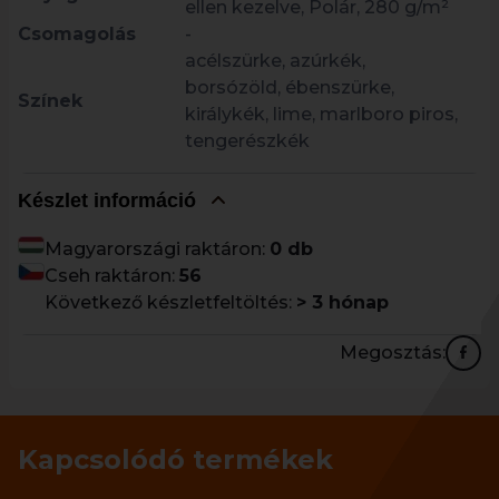
ellen kezelve, Polár, 280 g/m²
Csomagolás
-
acélszürke, azúrkék,
borsózöld, ébenszürke,
Színek
királykék, lime, marlboro piros,
tengerészkék
Készlet információ
Magyarországi raktáron:
0 db
Cseh raktáron:
56
Következő készletfeltöltés:
> 3 hónap
Megosztás:
Kapcsolódó termékek