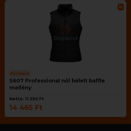
Új
Portwest
S607 Professional női bélelt baffle
mellény
Nettó: 11 390 Ft
14 465 Ft