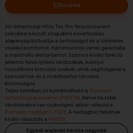
Kosárba
Jól láthatósági HiVis Tex Pro fényvisszaverő
csíkokkal készült strapabíró kevertszálas
alapanyag biztosítja a tartósságot és a tökéletes
viselési komfortot. Háromszoros varrás garantálja
a maximális élettartamot. Számos kiváló funkció
jellemzi: felső nyílású térdzsebek, könnyű
hozzáférést biztosító zsebek, amik segítségével a
szerszámok és a mobiltelefon tárolása
biztonságos.
Teljes szettben jól kombinálható a
Portwest
láthatósági pulóverrel (PW379)
, illetve ha több
tárolózsebre van szükséged, akkor válaszd a
Portwest nadrágot (T501)
.
A nadrághoz felsőnek
kiváló választás a
PW371
.
Egyedi árajánlat kérése nagyobb