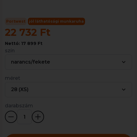
Portwest
jól láthatósági munkaruha
22 732 Ft
Nettó: 17 899 Ft
szín
narancs/fekete
méret
28 (XS)
darabszám