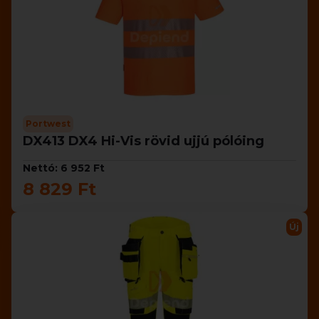
Portwest
DX413 DX4 Hi-Vis rövid ujjú pólóing
Nettó: 6 952 Ft
8 829 Ft
Új