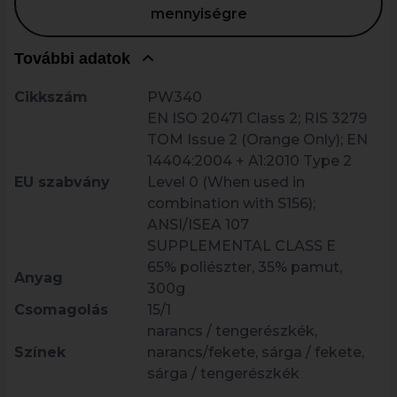
mennyiségre
További adatok
Cikkszám
PW340
EN ISO 20471 Class 2; RIS 3279
TOM Issue 2 (Orange Only); EN
14404:2004 + A1:2010 Type 2
EU szabvány
Level 0 (When used in
combination with S156);
ANSI/ISEA 107
SUPPLEMENTAL CLASS E
65% poliészter, 35% pamut,
Anyag
300g
Csomagolás
15/1
narancs / tengerészkék,
Színek
narancs/fekete, sárga / fekete,
sárga / tengerészkék