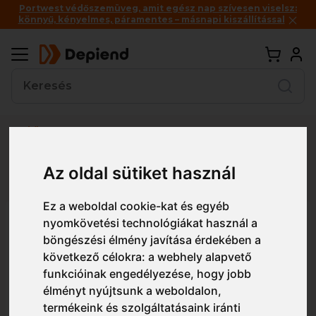
Portwest védőszemüveg, amit egész nap szívesen viselsz:
könnyű, kényelmes, páramentes – másnapi kiszállítással
Vissza
Az oldal sütiket használ
Részletes nézet
Egyszerű nézet
Ez a weboldal cookie-kat és egyéb
PW340 Portwest PW3 Hi-Vis
nyomkövetési technológiákat használ a
böngészési élmény javítása érdekében a
nadrág
következő célokra:
a webhely alapvető
funkcióinak engedélyezése
,
hogy jobb
élményt nyújtsunk a weboldalon
,
termékeink és szolgáltatásaink iránti