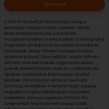
Kosárba
A DX4 Hi-Vis craft jól láthatósági nadrág a
dinamikus 4 irányú stretch szövetek célzott
elhelyezésével biztosítja a maximális
mozgástartományt munka közben. A nadrág hátul
magasított derékpánttal és oldalsó elasztikával
rendelkezik, amely minden munkapozícióban
védelmet biztosít. Előre hajlított, felülről tölthető,
állítható térdvédő zsebek, nagyméretű elülső
zsebek, levehető holster zseb és a többfunkciós
cipzáras combzsebek biztonságos tárolást
kínálnak. Háromszoros varrás a maximális
tartósság érdekében. 4 irányban nyúló anyag a
nagyobb mozgásszabadság és a kényelem
érdekében. Könnyű, rugalmas HiVisTex Pro
szegmentált fényvisszaverő szalag a jobb