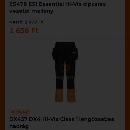
ES476 ES1 Essential Hi-Vis cipzáras
vezetői mellény
Nettó: 2 077 Ft
2 638 Ft
Portwest
DX457 DX4 Hi-Vis Class 1 lengőzsebes
nadrág