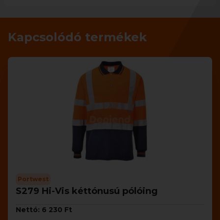
Kapcsolódó termékek
Portwest
S279 Hi-Vis kéttónusú pólóing
Nettó: 6 230 Ft