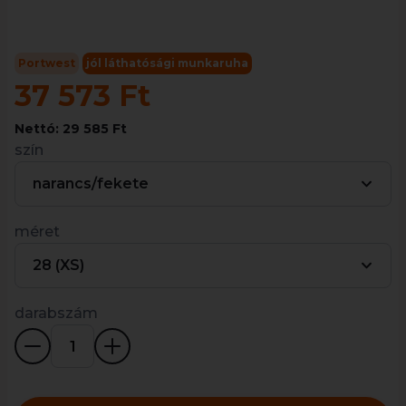
Portwest
jól láthatósági munkaruha
37 573 Ft
Nettó: 29 585 Ft
szín
narancs/fekete
méret
28 (XS)
darabszám