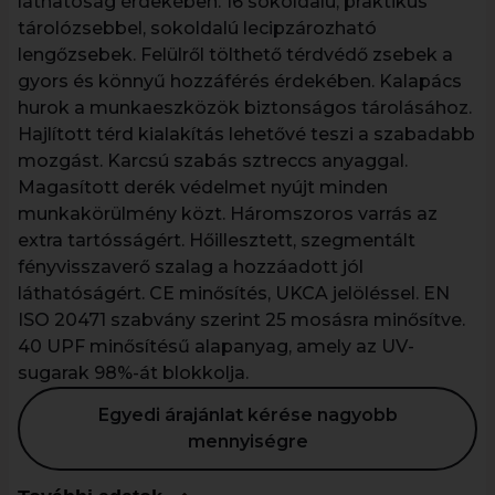
láthatóság érdekében. 16 sokoldalú, praktikus
tárolózsebbel, sokoldalú lecipzározható
lengőzsebek. Felülről tölthető térdvédő zsebek a
gyors és könnyű hozzáférés érdekében. Kalapács
hurok a munkaeszközök biztonságos tárolásához.
Hajlított térd kialakítás lehetővé teszi a szabadabb
mozgást. Karcsú szabás sztreccs anyaggal.
Magasított derék védelmet nyújt minden
munkakörülmény közt. Háromszoros varrás az
extra tartósságért. Hőillesztett, szegmentált
fényvisszaverő szalag a hozzáadott jól
láthatóságért. CE minősítés, UKCA jelöléssel. EN
ISO 20471 szabvány szerint 25 mosásra minősítve.
40 UPF minősítésű alapanyag, amely az UV-
sugarak 98%-át blokkolja.
Egyedi árajánlat kérése nagyobb
mennyiségre