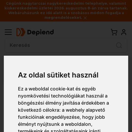
Cégünk nagytarcsai nagykereskedelmi telephelye, valamint
kiskereskedelmi üzletei 2026. augusztus 8-án zárva tartanak.
Webáruházunk ez idő alatt is a szokásos módon fogadja a
megrendeléseket.
Vissza
Részletes nézet
Egyszerű nézet
Az oldal sütiket használ
Ez a weboldal cookie-kat és egyéb
DX457 Portwest DX4 Hi-Vis
nyomkövetési technológiákat használ a
Class 1 lengőzsebes nadrág
böngészési élmény javítása érdekében a
következő célokra:
a webhely alapvető
funkcióinak engedélyezése
,
hogy jobb
élményt nyújtsunk a weboldalon
,
termékeink és szolgáltatásaink iránti