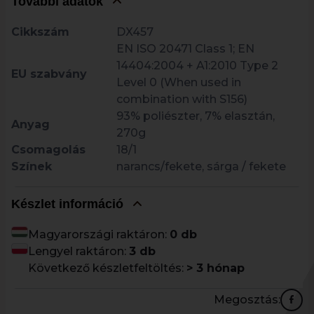
További adatok
Cikkszám
DX457
EN ISO 20471 Class 1; EN
14404:2004 + A1:2010 Type 2
EU szabvány
Level 0 (When used in
combination with S156)
93% poliészter, 7% elasztán,
Anyag
270g
Csomagolás
18/1
Színek
narancs/fekete, sárga / fekete
Készlet információ
Magyarországi raktáron:
0 db
Lengyel raktáron:
3 db
Következő készletfeltöltés:
> 3 hónap
Megosztás: