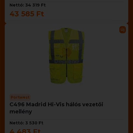
Nettó: 34 319 Ft
43 585 Ft
Új
Portwest
C496 Madrid Hi-Vis hálós vezetői
mellény
Nettó: 3 530 Ft
4 483 Ft