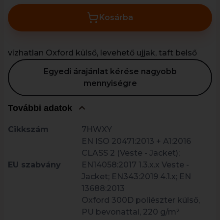
Kosárba
vízhatlan Oxford külső, levehető ujjak, taft belső
Egyedi árajánlat kérése nagyobb
mennyiségre
További adatok
Cikkszám
7HWXY
EN ISO 20471:2013 + A1:2016
CLASS 2 (Veste - Jacket);
EU szabvány
EN14058:2017 1.3.x.x Veste -
Jacket; EN343:2019 4.1.x; EN
13688:2013
Oxford 300D poliészter külső,
PU bevonattal, 220 g/m²