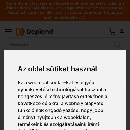
Cégünk nagytarcsai nagykereskedelmi telephelye, valamint
kiskereskedelmi üzletei 2026. augusztus 8-án zárva tartanak.
Webáruházunk ez idő alatt is a szokásos módon fogadja a
megrendeléseket.
Vissza
Az oldal sütiket használ
Részletes nézet
Egyszerű nézet
Ez a weboldal cookie-kat és egyéb
nyomkövetési technológiákat használ a
7HWXY HI-WAY XTRA PE 2/1
böngészési élmény javítása érdekében a
sárga/fekete vízhatlan kabát
következő célokra:
a webhely alapvető
funkcióinak engedélyezése
,
hogy jobb
élményt nyújtsunk a weboldalon
,
termékeink és szolgáltatásaink iránti