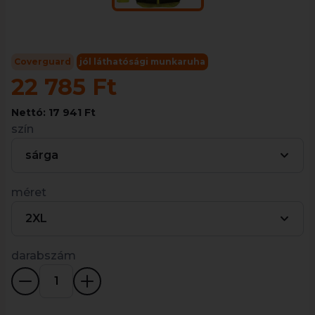
Coverguard
jól láthatósági munkaruha
22 785 Ft
Nettó: 17 941 Ft
szín
sárga
méret
2XL
darabszám