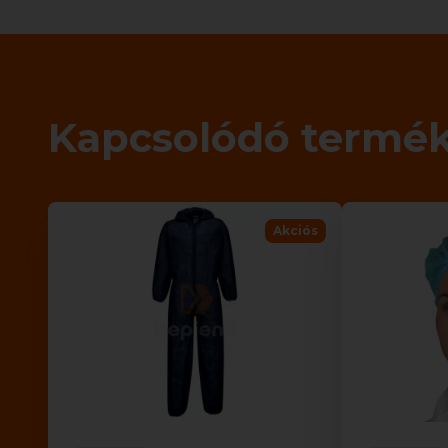
Kapcsolódó termé
Akciós