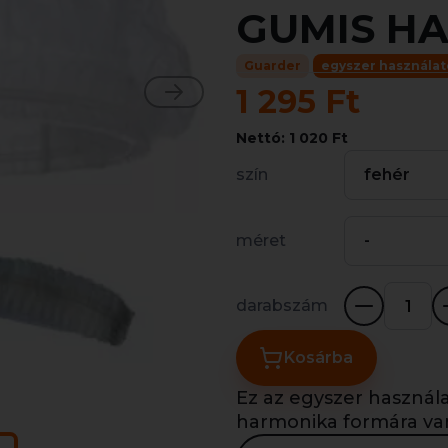
GUMIS H
Guarder
egyszer használa
1 295 Ft
Nettó: 1 020 Ft
szín
fehér
méret
-
darabszám
Kosárba
Ez az egyszer használ
harmonika formára van 