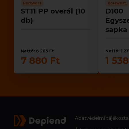
Portwest
Portwest
ST11 PP overál (10
D100
db)
Egysz
sapka 
Nettó: 6 205 Ft
Nettó: 1 21
7 880 Ft
1 538
Adatvédelmi tájékozta