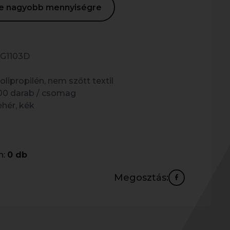
ése nagyobb mennyiségre
G1103D
olipropilén, nem szőtt textil
00 darab / csomag
ehér, kék
n:
0 db
Megosztás: