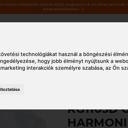
nt kiskereskedelmi üzletei 2026. augusztus 8-án zárva tartanak. 
megrendeléseket.
Akciók
Utolsó darabok
övetési technológiákat használ a böngészési élmén
asználatos munkaruha
RG1103D GUARDER® HARMONIKÁS D
 engedélyezése
,
hogy jobb élményt nyújtsunk a webo
 marketing interakciók személyre szabása
,
az Ön sz
Részletes nézet
ltoztatása
RG1103D
HARMONI