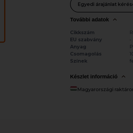
Egyedi árajánlat kér
További adatok
Cikkszám
R
EU szabvány
-
Anyag
P
Csomagolás
1
Színek
f
Készlet információ
Magyarországi raktáro