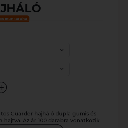
AJHÁLÓ
tos munkaruha
atos Guarder hajháló dupla gumis és
hajtva. Az ár 100 darabra vonatkozik!