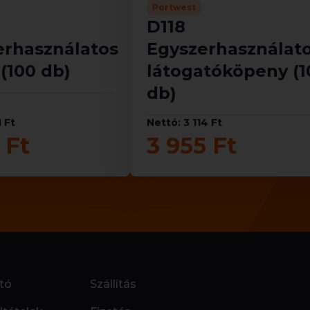
Portwest
D118
erhasználatos
Egyszerhasználat
(100 db)
látogatóköpeny (1
db)
1 Ft
Nettó: 3 114 Ft
 Ft
3 955 Ft
tó
Szállítás