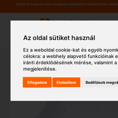
Cégünk nagytarcsai nagykereskedelmi telephelye, valami
Az oldal sütiket használ
Termékek
Ez a weboldal cookie-kat és egyéb nyomk
Főoldal
Munkaruha
Munkaruha
Egyszer h
célokra:
a webhely alapvető funkcióinak
iránti érdeklődésének mérése, valamint a
megjelenítése
.
Elfogadom
Elutasítom
Beállítások megvá