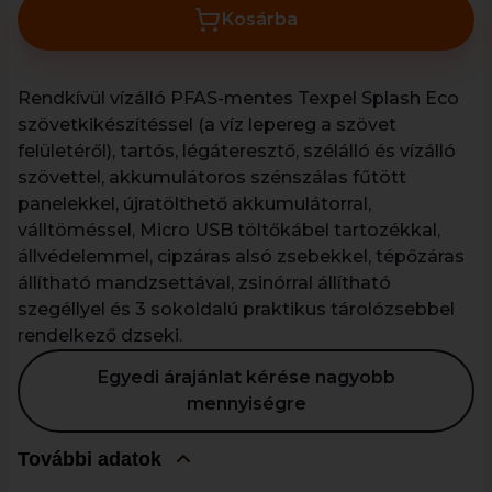
Kosárba
Rendkívül vízálló PFAS-mentes Texpel Splash Eco
szövetkikészítéssel (a víz lepereg a szövet
felületéről), tartós, légáteresztő, szélálló és vízálló
szövettel, akkumulátoros szénszálas fűtött
panelekkel, újratölthető akkumulátorral,
válltöméssel, Micro USB töltőkábel tartozékkal,
állvédelemmel, cipzáras alsó zsebekkel, tépőzáras
állítható mandzsettával, zsinórral állítható
szegéllyel és 3 sokoldalú praktikus tárolózsebbel
rendelkező dzseki.
Egyedi árajánlat kérése nagyobb
mennyiségre
További adatok