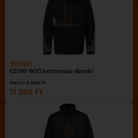
Portwest
CD110 WX1 kéttónusú dzseki
Nettó: 8 898 Ft
11 300 Ft