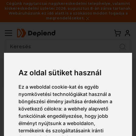
Cégünk nagytarcsai nagykereskedelmi telephelye, valamint
kiskereskedelmi üzletei 2026. augusztus 8-án zárva tartanak.
Webáruházunk ez idő alatt is a szokásos módon fogadja a
megrendeléseket.
Vissza
Az oldal sütiket használ
Részletes nézet
Egyszerű nézet
Ez a weboldal cookie-kat és egyéb
nyomkövetési technológiákat használ a
S647 Portwest Fűthető softshell
böngészési élmény javítása érdekében a
dzseki
következő célokra:
a webhely alapvető
funkcióinak engedélyezése
,
hogy jobb
élményt nyújtsunk a weboldalon
,
termékeink és szolgáltatásaink iránti