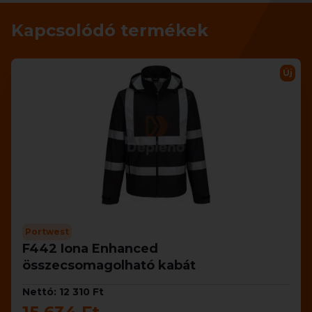
Kapcsolódó termékek
Új
Portwest
F442 Iona Enhanced
összecsomagolható kabát
Nettó: 12 310 Ft