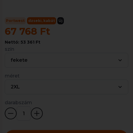
Portwest
dzseki, kabát
Új
67 768 Ft
Nettó: 53 361 Ft
szín
fekete
méret
2XL
darabszám