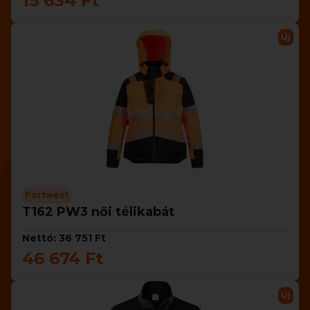
15 634 Ft
Új
Portwest
T162 PW3 női télikabát
Nettó: 36 751 Ft
46 674 Ft
Új