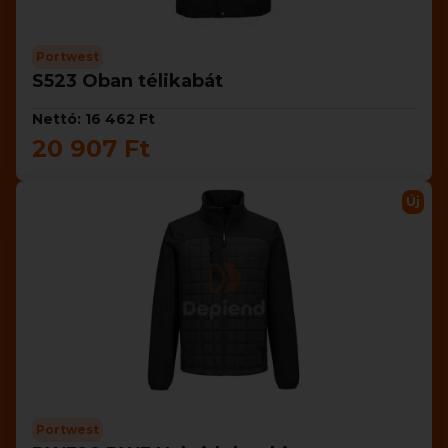
Portwest
S523 Oban télikabát
Nettó: 16 462 Ft
20 907 Ft
Új
Portwest