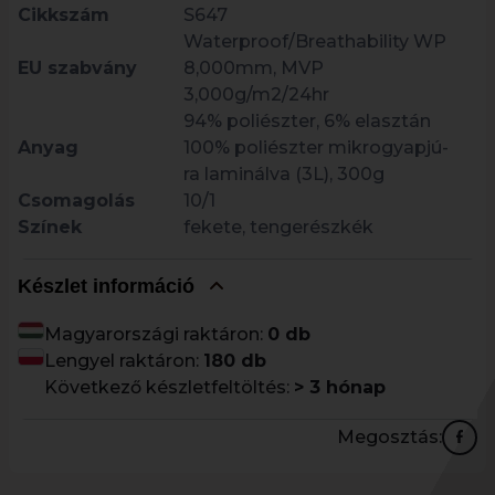
Cikkszám
S647
Waterproof/Breathability WP
EU szabvány
8,000mm, MVP
3,000g/m2/24hr
94% poliészter, 6% elasztán
Anyag
100% poliészter mikrogyapjú-
ra laminálva (3L), 300g
Csomagolás
10/1
Színek
fekete, tengerészkék
Készlet információ
Magyarországi raktáron:
0 db
Lengyel raktáron:
180 db
Következő készletfeltöltés:
> 3 hónap
Megosztás: