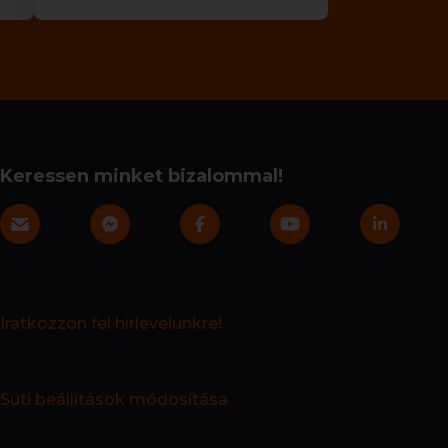
Keressen minket bizalommal!
Iratkozzon fel hírlevelünkre!
Süti beállítások módosítása