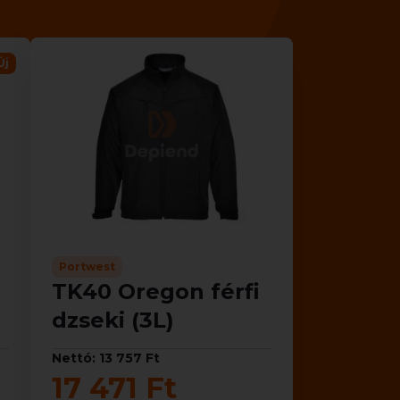
Új
Portwest
TK40 Oregon férfi
dzseki (3L)
Nettó: 13 757 Ft
17 471 Ft