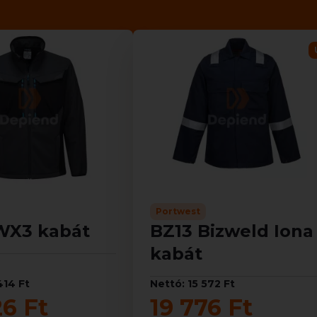
Portwest
WX3 kabát
BZ13 Bizweld Iona
kabát
414 Ft
Nettó: 15 572 Ft
26 Ft
19 776 Ft