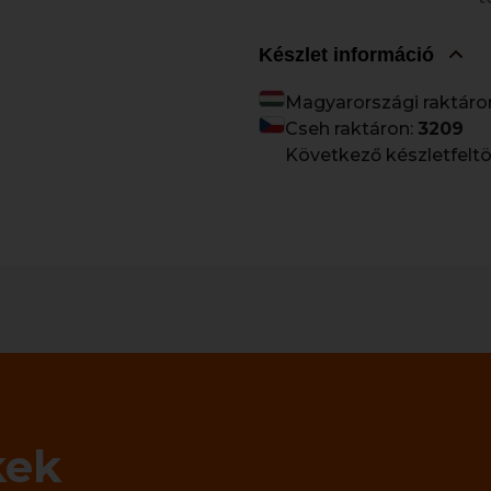
Készlet információ
Magyarországi raktáro
Cseh raktáron:
3209
Következő készletfeltö
kek