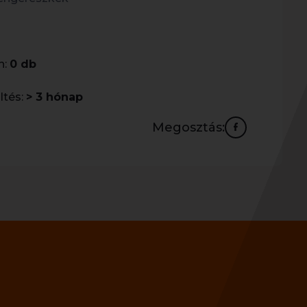
n:
0 db
ltés:
> 3 hónap
Megosztás: