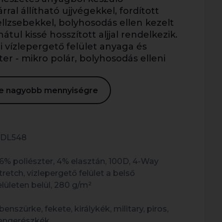
al állítható ujjvégekkel, fordított
llzsebekkel, bolyhosodás ellen kezelt
 hátul kissé hosszított aljjal rendelkezik.
li vízlepergető felület anyaga és
ter - mikro polár, bolyhosodás elleni
ése nagyobb mennyiségre
DL548
6% poliészter, 4% elasztán, 100D, 4-Way
tretch, vízlepergető felület a belső
elületen belül, 280 g/m²
benszürke, fekete, királykék, military, piros,
engerészkék