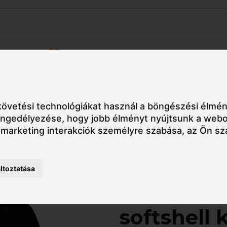
Akciók
Utolsó darabok
bát
ADL548 Malfini Trail férfi softshell kabát
övetési technológiákat használ a böngészési élmén
 engedélyezése
,
hogy jobb élményt nyújtsunk a webo
 marketing interakciók személyre szabása
,
az Ön sz
Részletes nézet
ltoztatása
ADL548 Mal
softshell 