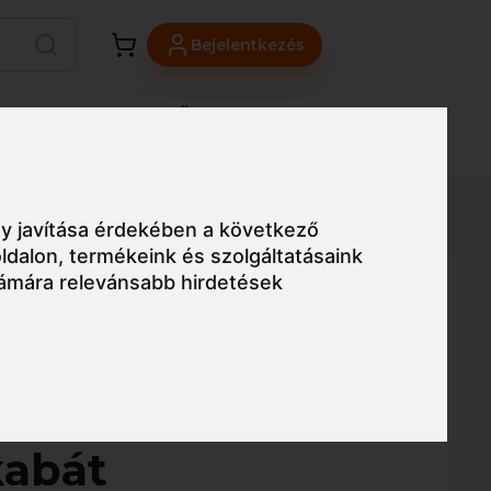
Bejelentkezés
Viszonteladóknak
Üzleteink
Blog
y javítása érdekében a következő
ldalon
,
termékeink és szolgáltatásaink
ámára relevánsabb hirdetések
Egyszerű nézet
fini Trail férfi
kabát