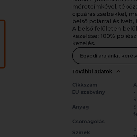
méretcímkével, tépőzárr
cipzáras zsebekkel, me
belső polárral és ívelt,
A belső felületen belü
kezelése: 100% poliész
kezelés.
Egyedi árajánlat kér
További adatok
Cikkszám
A
EU szabvány
-
9
Anyag
S
f
Csomagolás
-
é
Színek
t