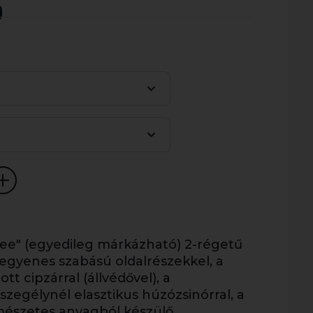
ee" (egyedileg márkázható) 2-régetű
 egyenes szabású oldalrészekkel, a
tt cipzárral (állvédővel), a
szegélynél elasztikus húzózsinórral, a
mészetes anyagból készülő