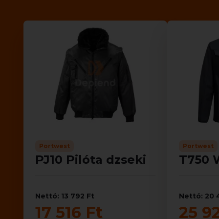
Portwest
Portwest
PJ10 Pilóta dzseki
T750 
Nettó: 13 792 Ft
Nettó: 20 
17 516 Ft
25 9