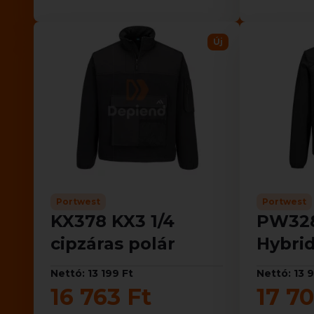
Új
Portwest
Portwest
KX378 KX3 1/4
PW32
cipzáras polár
Hybrid
Nettó: 13 199 Ft
Nettó: 13 
16 763 Ft
17 70