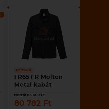
Új
Portwest
FR65 FR Molten
Metal kabát
Nettó: 63 608 Ft
80 782 Ft