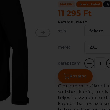
MALFINI
dzseki, kabát
Új
11 295 Ft
Nettó: 8 894 Ft
szín
fekete
méret
2XL
darabszám
Kosárba
Címkementes "label fr
softshell kabát, amely
teljes hosszában fordíto
kapucniban és az alsó 
hátsó nyakrészen ter