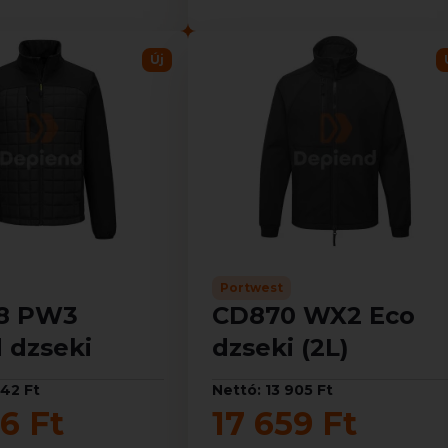
Új
Portwest
8 PW3
CD870 WX2 Eco
 dzseki
dzseki (2L)
942 Ft
Nettó: 13 905 Ft
6 Ft
17 659 Ft