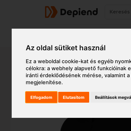
Termékek
Az oldal sütiket használ
Főoldal
Munkaruha
Munkaruha
Dzseki, ka
Ez a weboldal cookie-kat és egyéb nyomk
célokra:
a webhely alapvető funkcióinak
iránti érdeklődésének mérése, valamint a
megjelenítése
.
Elfogadom
Elutasítom
Beállítások megvá