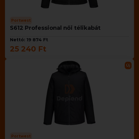
Portwest
S612 Professional női télikabát
Nettó: 19 874 Ft
25 240 Ft
Új
Portwest