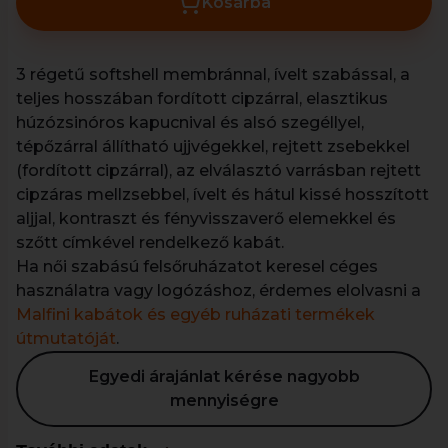
Kosárba
3 régetű softshell membránnal, ívelt szabással, a
teljes hosszában fordított cipzárral, elasztikus
húzózsinóros kapucnival és alsó szegéllyel,
tépőzárral állítható ujjvégekkel, rejtett zsebekkel
(fordított cipzárral), az elválasztó varrásban rejtett
cipzáras mellzsebbel, ívelt és hátul kissé hosszított
aljjal, kontraszt és fényvisszaverő elemekkel és
szőtt címkével rendelkező kabát.
Ha női szabású felsőruházatot keresel céges
használatra vagy logózáshoz, érdemes elolvasni a
Malfini kabátok és egyéb ruházati termékek
útmutatóját
.
Egyedi árajánlat kérése nagyobb
mennyiségre