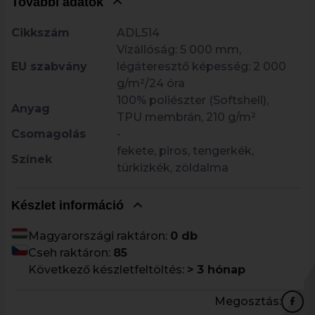
További adatok
Cikkszám
ADL514
Vízállóság: 5 000 mm,
EU szabvány
légáteresztő képesség: 2 000
g/m²/24 óra
100% poliészter (Softshell),
Anyag
TPU membrán, 210 g/m²
Csomagolás
-
fekete, piros, tengerkék,
Színek
türkizkék, zöldalma
Készlet információ
Magyarországi raktáron:
0 db
Cseh raktáron:
85
Következő készletfeltöltés:
> 3 hónap
Megosztás: