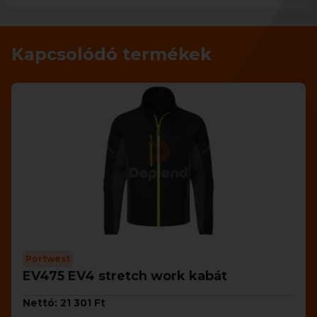
Kapcsolódó termékek
Portwest
EV475 EV4 stretch work kabát
Nettó: 21 301 Ft