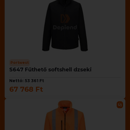
Portwest
S647 Fűthető softshell dzseki
Nettó: 53 361 Ft
67 768 Ft
Új