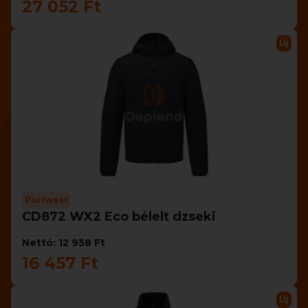
27 052 Ft
Új
Portwest
CD872 WX2 Eco bélelt dzseki
Nettó: 12 958 Ft
16 457 Ft
Új