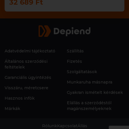
32 689 Ft
Adatvédelmi tájékoztató
Szállítás
Általános szerződési
Fizetés
feltételek
Szolgáltatások
Garanciális ügyintézés
Munkaruha másnapra
Visszáru, méretcsere
Gyakran ismételt kérdések
Hasznos infók
Elállás a szerződéstől
Márkák
magánszemélyeknek
Rólunk
Kapcsolat
Állás