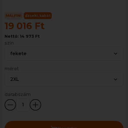
MALFINI
dzseki, kabát
19 016 Ft
Nettó: 14 973 Ft
szín
fekete
méret
2XL
darabszám