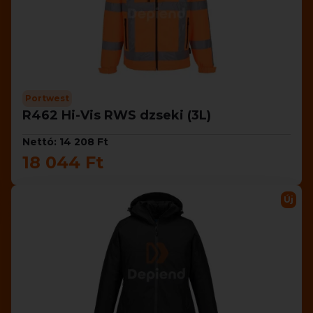
Portwest
R462 Hi-Vis RWS dzseki (3L)
Nettó: 14 208 Ft
18 044 Ft
Új