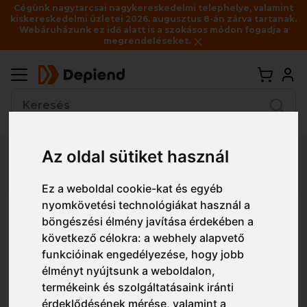
Cégünk nagytarcsai nagykereskedelmi telephelye, valamint
kiskereskedelmi üzletei 2026. augusztus 8-án zárva tartanak.
Webáruházunk ez idő alatt is a szokásos módon fogadja a
megrendeléseket.
Vissza
Az oldal sütiket használ
Részletes nézet
Egyszerű nézet
Ez a weboldal cookie-kat és egyéb
nyomkövetési technológiákat használ a
ADL514 Malfini Cool női kabát
böngészési élmény javítása érdekében a
következő célokra:
a webhely alapvető
funkcióinak engedélyezése
,
hogy jobb
élményt nyújtsunk a weboldalon
,
termékeink és szolgáltatásaink iránti
érdeklődésének mérése, valamint a